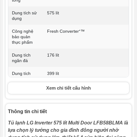
Dung tích sử
575 lít
dụng
Công nghệ
Fresh Converter⁺™
bảo quản
thực phẩm
Dung tích
176 lít
ngăn đá
Dung tích
399 lít
ngăn lạnh
Xem chi tiết cấu hình
Công nghệ
Linear Cooling™, Door Cooling⁺™
làm lạnh
Công nghệ
Hygiene Fresh⁺™
Thông tin chi tiết
kháng khuẩn,
khử mùi
Tủ lạnh LG Inverter 575 lít Multi Door
LFB58BLMA là
lựa chọn lý tưởng cho gia đình đông người nhờ
Số người sử
Trên 7 người