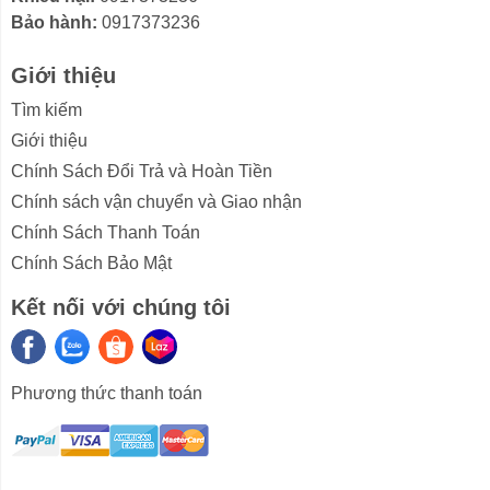
Bảo hành:
0917373236
giúp bảo quản thực phẩm đông lạnh ngăn nắp.
- Chế độ
làm đông nhanh
hỗ trợ cấp đông thực phẩm
Giới thiệu
mới nhanh chóng, giữ trọn dinh dưỡng và độ tươi.
Tìm kiếm
Giới thiệu
Chính Sách Đổi Trả và Hoàn Tiền
Chính sách vận chuyển và Giao nhận
Chính Sách Thanh Toán
Chính Sách Bảo Mật
Kết nối với chúng tôi
Phương thức thanh toán
*Hình ảnh chỉ mang tính chất minh họa
Công nghệ tiết kiệm điện
- Trang bị
Smart Inverter
điều chỉnh vòng quay linh