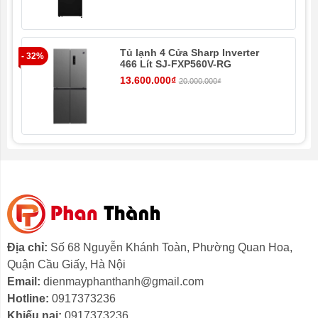
Kích thước
835 x 1777 x 736 mm (RxCxS)
lắp và vệ sinh.
Trọng lượng
102 kg
Tủ lạnh 4 Cửa Sharp Inverter
- 32%
- 8
Màu sắc
Đen
466 Lít SJ-FXP560V-RG
13.600.000₫
20.000.000₫
*Hình ảnh chỉ mang tính chất minh họa
Ngăn lạnh
Địa chỉ:
Số 68 Nguyễn Khánh Toàn, Phường Quan Hoa,
- Dung tích
399 lít
, không gian rộng rãi cho nhu cầu lưu
Quận Cầu Giấy, Hà Nội
trữ rau củ, đồ uống và thực phẩm tươi sống.
Email:
dienmayphanthanh@gmail.com
Ngăn đá
Hotline:
0917373236
Khiếu nại:
0917373236
- Ngăn đá dung tích
176 lít
, chia thành nhiều tầng kệ