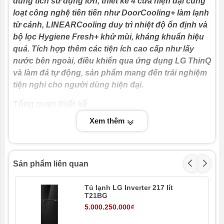
dung tích sử dụng lớn, thiết kế 4 cửa hiện đại cùng
dụng
loạt công nghệ tiên tiến như DoorCooling+ làm lạnh
từ cánh, LINEARCooling duy trì nhiệt độ ổn định và
Điện năng
620 (kWh/năm)
tiêu thụ
bộ lọc Hygiene Fresh+ khử mùi, kháng khuẩn hiệu
quả. Tích hợp thêm các tiện ích cao cấp như lấy
Khoảng dung
Trên 550 lít
nước bên ngoài, điều khiển qua ứng dụng LG ThinQ
tích
và làm đá tự động, sản phẩm mang đến trải nghiệm
tiện nghi cho người dùng hiện đại.
Công nghệ
Tủ lạnh Inverter
Inverter
Tổng quan thiết kế
Tiện ích
Máy làm đá tự động, Chẩn đoán thông
- Thiết kế
Multi Door 4 cánh
mở rộng theo chiều
Xem thêm
minh, ThinQ (Wi-Fi), Cảnh báo cửa
ngang, tối ưu hóa không gian sắp xếp thực phẩm.
Kiểu tủ
Multi Door
- Cửa tủ bằng kim loại cứng cáp, kết hợp tay nắm ẩn
tạo cảm giác liền mạch, sang trọng.
Sản phẩm liên quan
Chất liệu cửa
Thép đen nguyên bản
tủ lạnh
-
Dung tích sử dụng 575 lít
phù hợp cho gia đình trên
Tủ lạnh LG Inverter 217 lít
5 người.
T21BG
Chất liệu khay
Kính chịu lực
ngăn
5.000.250.000₫
- Khay kính cường lực bền bỉ, chịu lực tốt, dễ dàng tháo