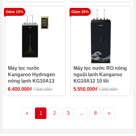
Giảm 15%
Giảm 26%
Máy lọc nước
Máy lọc nước RO nóng
Kangaroo Hydrogen
nguội lạnh Kangaroo
nóng lạnh KG10A13
KG10A12 10 lõi
6.400.000₫
5.550.000₫
7.500.000₫
7.500.000₫
«
1
2
3
...
8
»