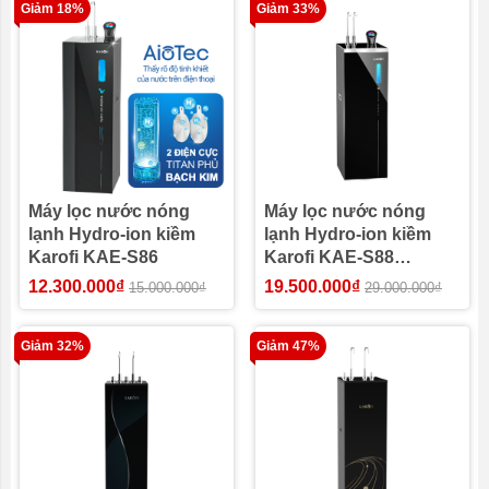
Giảm 18%
Giảm 33%
Máy lọc nước nóng
Máy lọc nước nóng
lạnh Hydro-ion kiềm
lạnh Hydro-ion kiềm
Karofi KAE-S86
Karofi KAE-S88
PROMAX
12.300.000₫
19.500.000₫
15.000.000₫
29.000.000₫
Giảm 32%
Giảm 47%