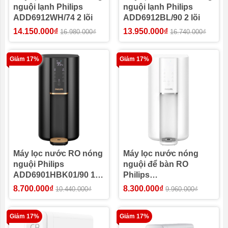
nguội lạnh Philips
nguội lạnh Philips
ADD6912WH/74 2 lõi
ADD6912BL/90 2 lõi
14.150.000₫
13.950.000₫
16.980.000₫
16.740.000₫
Giảm 17%
Giảm 17%
Máy lọc nước RO nóng
Máy lọc nước nóng
nguội Philips
nguội để bàn RO
ADD6901HBK01/90 1
Philips
lõi
ADD6901HWH01/74
8.700.000₫
8.300.000₫
10.440.000₫
9.960.000₫
Giảm 17%
Giảm 17%