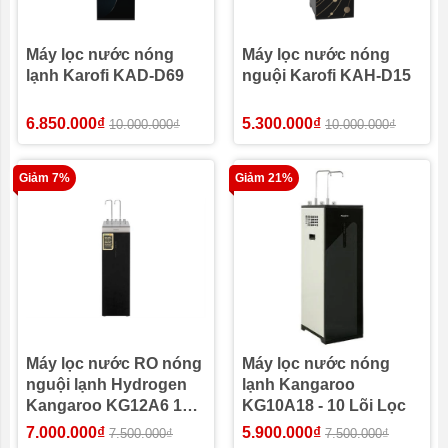
Máy lọc nước nóng
Máy lọc nước nóng
lạnh Karofi KAD-D69
nguội Karofi KAH-D15
6.850.000₫
5.300.000₫
10.000.000₫
10.000.000₫
Giảm 7%
Giảm 21%
Máy lọc nước RO nóng
Máy lọc nước nóng
nguội lạnh Hydrogen
lạnh Kangaroo
Kangaroo KG12A6 12
KG10A18 - 10 Lõi Lọc
lõi
7.000.000₫
5.900.000₫
7.500.000₫
7.500.000₫