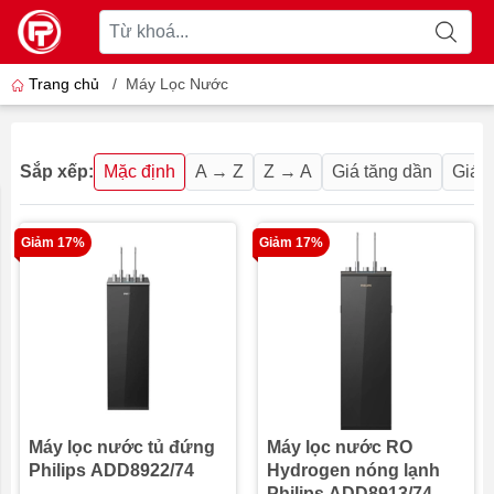
Trang chủ
/
Máy Lọc Nước
Sắp xếp:
Mặc định
A → Z
Z → A
Giá tăng dần
Giá 
Giảm 17%
Giảm 17%
Máy lọc nước tủ đứng
Máy lọc nước RO
Philips ADD8922/74
Hydrogen nóng lạnh
Philips ADD8913/74