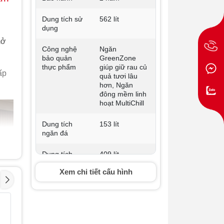
Dung tích sử
562 lít
dụng
mở
Công nghệ
Ngăn
bảo quản
GreenZone
thực phẩm
giúp giữ rau củ
ấp
quả tươi lâu
hơn, Ngăn
đông mềm linh
hoạt MultiChill
Dung tích
153 lít
ngăn đá
Dung tích
409 lít
ngăn lạnh
Xem chi tiết cấu hình
Công nghệ
Luồng khí đa
làm lạnh
chiều bằng
Metal MultiFlow
Tủ lạnh LG
Tủ lạnh 
- 34%
- 33%
Inverter 335 lít
Inverter 3
LTB33BLG
LTB33B
Số người sử
Trên 5 người