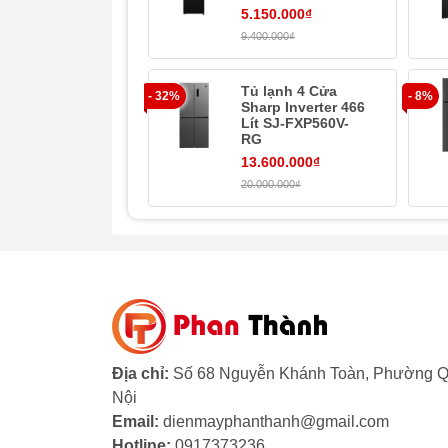
5.150.000₫
9.400.000₫
Tủ lạnh 4 Cửa
- 32%
- 8%
Sharp Inverter 466
Lít SJ-FXP560V-
RG
13.600.000₫
20.000.000₫
Thiết kế Multi Door 4 cánh sang trọng, hiện
Địa chỉ:
Số 68 Nguyễn Khánh Toàn, Phường Q
Với dung tích lên đến 562 lít,
Tủ Lạnh Elect
Nội
thành viên (trên 5 người) hoặc có nhu cầu 
Email:
dienmayphanthanh@gmail.com
và ngăn mát rộng rãi 409 lít.
Hotline:
0917373236