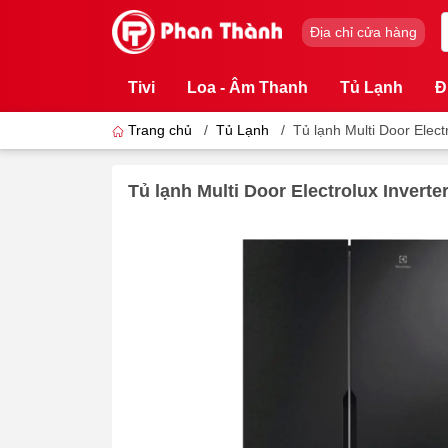
Địa chỉ cửa hàng
Tivi
Loa - Âm Thanh
Tủ Lạnh
Đ
Trang chủ
/
Tủ Lạnh
/
Tủ lạnh Multi Door Elect
Tủ lạnh Multi Door Electrolux Inverte