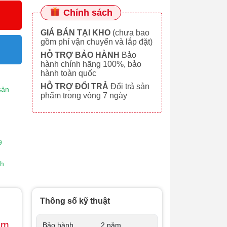
Chính sách
GIÁ BÁN TẠI KHO
(chưa bao
gồm phí vận chuyển và lắp đặt)
HỖ TRỢ BẢO HÀNH
Bảo
hành chính hãng 100%, bảo
hành toàn quốc
HỖ TRỢ ĐỔI TRẢ
Đổi trả sản
sản
phẩm trong vòng 7 ngày
9
nh
Thông số kỹ thuật
ầm
Bảo hành
2 năm