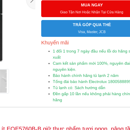
MUA NGAY
Giao Tận Nơi Hoặc Nhận Tại Cửa Hàng
TRẢ GÓP QUA THẺ
Visa, Master, JCB
Khuyến mãi
1 đổi 1 trong 7 ngày đầu nếu lỗi do hãng 
xuất
Cam kết sản phẩm mới 100%, nguyên đai
nguyên kiện.
Bảo hành chính hãng tủ lạnh 2 năm
Tổng đài bảo hành Electrolux 180058889
Tủ lạnh có: Sách hướng dẫn
Đền gấp 10 lần nếu không phải hàng chí
hãng
2 Lít EQE5760B-B giữ thực phẩm tươi ngon, nâng t