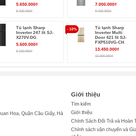
5.650.000₫
7.000.000₫
9.400.000₫
9.400.000₫
Tủ lạnh Sharp
Tủ lạnh Sharp
- 10%
Inverter 247 lít SJ-
Inverter Multi
X270V-DG
Door 421 lít SJ-
FXP510VG-CH
5.600.000₫
13.450.000₫
6.100.000₫
15.000.000₫
Giới thiệu
Tìm kiếm
 đại
Giới thiệu
uan Hoa, Quận Cầu Giấy, Hà
rolux
EQE5760B-B là lựa chọn hoàn hảo cho các gia đình đôn
Chính Sách Đổi Trả và Hoàn 
trữ thực phẩm lớn cho cả tuần. Trong đó, ngăn đông chiếm 153 l
Chính sách vận chuyển và Gi