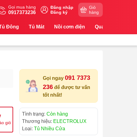
Gọi mua hàng
Đăng nhập
Giỏ
0917373236
Đăng ký
hàng
Tủ Đông
Tủ Mát
Nồi cơm điện
Quạt
Máy Lọc
091 7373
Gọi ngay
236
để được tư vấn
tốt nhất!
Tình trạng:
Còn hàng
Thương hiệu:
ELECTROLUX
ào giỏ
Loại:
Tủ Nhiều Cửa