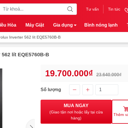
Tư vấn
Tin tức
iều Hòa
Máy Giặt
Gia dụng
Bình nóng lạnh
rolux Inverter 562 lít EQE5760B-B
r 562 lít EQE5760B-B
19.700.000₫
23.640.000₫
Số lượng
MUA NGAY
(Giao tận nơi hoặc lấy tại cửa
Thêm v
hàng)