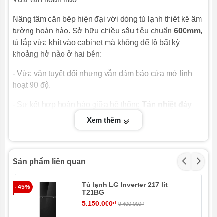
Dung tích ngăn mát
Nâng tầm căn bếp hiện đại với dòng tủ lạnh thiết kế âm
349 lít
tường hoàn hảo. Sở hữu chiều sâu tiêu chuẩn
600mm
,
tủ lắp vừa khít vào cabinet mà không để lộ bất kỳ
Dung tích thực
521 lít
khoảng hở nào ở hai bên:
Dung tích tổng
- Vừa vặn tuyệt đối nhưng vẫn đảm bảo cửa mở linh
552 lít
hoạt 90 độ.
Công nghệ
- Sự kết hợp hoàn hảo giữa hệ thống
Tản nhiệt đáy
Công nghệ làm lạnh
thông min
h và
Bản lề kép thế hệ mới
.
Xem thêm
Công nghệ 2 dàn lạnh độc lập
Công nghệ kháng khuẩn khử mùi
Công nghệ PureBio bộ lọc tinh thể Ag+
Một sự lựa chọn không chỉ để lưu trữ, mà còn là một
Sản phẩm liên quan
Công nghệ bảo quản thực phẩm
món đồ nội thất đầy nghệ thuật.
Công nghệ đông sâu -30°C (Ultra-low temperature)
Tủ lạnh LG Inverter 217 lít
Đúng như tên gọi
JAPANDi Kumo
, chiếc tủ lạnh này
- 45%
- 4
Tiện ích
T21BG
mang sắc màu của những áng mây bồng bềnh. Với
5.150.000₫
9.400.000₫
màu
Jade Cloud
được khơi nguồn cảm hứng
Hai dàn lạnh độc lập