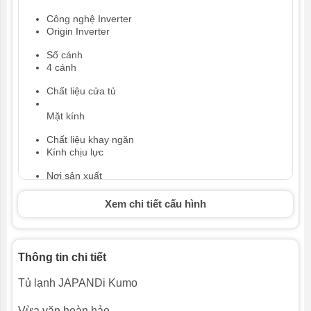
Công nghệ Inverter
Origin Inverter
Số cánh
4 cánh
Chất liệu cửa tủ
Mặt kính
Chất liệu khay ngăn
Kính chịu lực
Nơi sản xuất
Trung Quốc
Xem chi tiết cấu hình
Năm ra mắt
2026
Thông tin chi tiết
Dung tích
Tủ lạnh JAPANDi Kumo
Dung tích ngăn đông
172 lít
Vừa vặn hoàn hảo