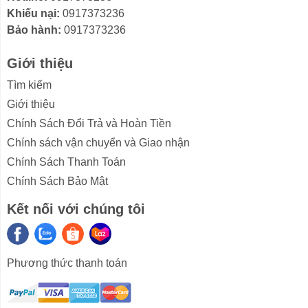
Khiếu nại:
0917373236
Bảo hành:
0917373236
Giới thiệu
Công nghệ giặt hơi nước Steam, khử khuẩn
Tìm kiếm
hiệu quả
Giới thiệu
Công nghệ giặt hơi nước Steam™ sử dụng hơi nước
Chính Sách Đổi Trả và Hoàn Tiền
nóng len lỏi vào từng sợi vải loại bỏ hiệu quả vi khuẩn,
Chính sách vận chuyển và Giao nhận
tác nhân gây dị ứng và bụi mịn trên quần áo, giúp quần
áo sạch hơn và mềm mại hơn, bảo vệ sức khỏe cho cả
Chính Sách Thanh Toán
gia đình.
Chính Sách Bảo Mật
Kết nối với chúng tôi
Cảm biến thông minh AI Wash
Phương thức thanh toán
Máy giặt sấy LG Inverter 17kg F2517RNTG tích hợp
cảm biến thông minh AI Wash™ tự động phân tích mức