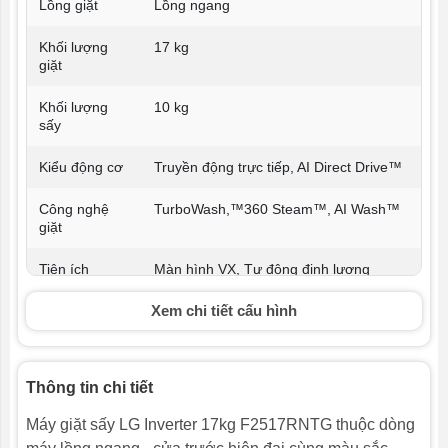
Lồng giặt
Lồng ngang
Khối lượng
17 kg
giặt
Khối lượng
10 kg
sấy
Kiểu động cơ
Truyền động trực tiếp, AI Direct Drive™
Công nghệ
TurboWash,™360 Steam™, AI Wash™
giặt
Tiện ích
Màn hình VX, Tự động định lượng
EZDispense™, LG ThinQ™, Smart
Pairing™
Xem chi tiết cấu hình
Chất liệu lồng
Thép không gỉ
giặt
Thông tin chi tiết
Chất liệu vỏ
Kim loại sơn tĩnh điện
Máy giặt sấy LG Inverter 17kg F2517RNTG thuộc dòng
máy