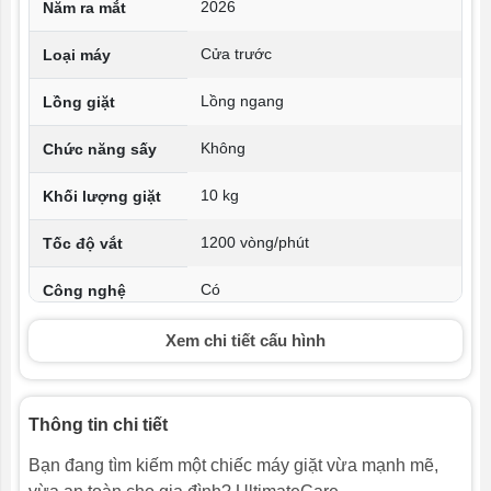
2026
Năm ra mắt
Cửa trước
Loại máy
Lồng ngang
Lồng giặt
Không
Chức năng sấy
10 kg
Khối lượng giặt
1200 vòng/phút
Tốc độ vắt
Có
Công nghệ
Inverter
Xem chi tiết cấu hình
Động cơ EcoInverter
Kiểu động cơ
Thép không gỉ
Chất liệu lồng
Thông tin chi tiết
giặt
Bạn đang tìm kiếm một chiếc máy giặt vừa mạnh mẽ,
Cảm ứng thông minh với núm xoay
Bảng điều khiển