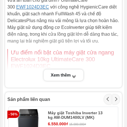
vừa an toàn cho gia đình? UltimateCare
300
EWF1024D3EC
với công nghệ HygienicCare diệt
600 x 659 x 850 mm
Kích thước
khuẩn, giặt sạch nhanh FullWash 45 và chế độ
71 Kg
Khối lượng
DelicatesPlus nâng niu vải mỏng là lựa chọn hoàn hảo.
Máy giặt sử dụng động cơ EcoInverter giúp tiết kiệm
điện năng, trong khi cửa lồng giặt lớn dễ dàng thao tác,
mang lại trải nghiệm giặt giũ tiện lợi và tối ưu.
Ưu điểm nổi bật của máy giặt cửa ngang
Electrolux 10kg UltimateCare 300
EWF1024D3EC
Xem thêm
Diệt khuẩn đến 99,9% sau mỗi lần giặt nhờ
HygienicCare
Giặt sạch nhanh đầy tải trong 45 phút với
FullWash 45
Sản phẩm liên quan
Chương trình Sanitise loại bỏ vi khuẩn và virus
thông thường
Máy giặt Toshiba Inverter 13
- 56%
- 3
DelicatesPlus chăm sóc vải mỏng, bảo vệ quần
kg AW-DUM1400LV (MK)
áo yêu thích
6.550.000₫
15.000.000₫