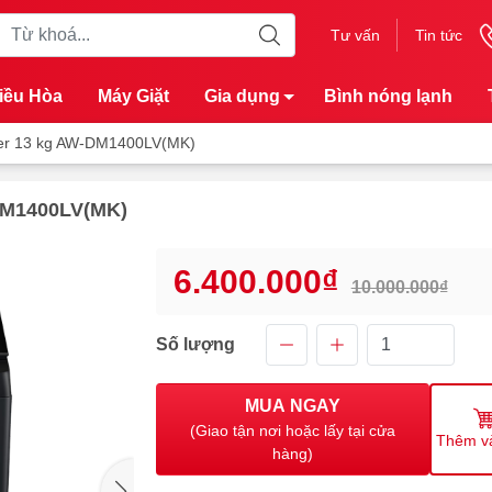
Tư vấn
Tin tức
iều Hòa
Máy Giặt
Gia dụng
Bình nóng lạnh
rter 13 kg AW-DM1400LV(MK)
-DM1400LV(MK)
6.400.000₫
10.000.000₫
Số lượng
MUA NGAY
(Giao tận nơi hoặc lấy tại cửa
Thêm v
hàng)