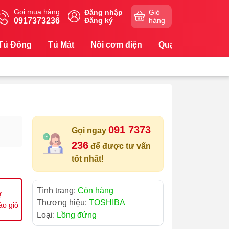
Gọi mua hàng
Đăng nhập
Giỏ
0917373236
Đăng ký
hàng
Tủ Đông
Tủ Mát
Nồi cơm điện
Quạt
Máy Lọc
091 7373
Gọi ngay
236
để được tư vấn
tốt nhất!
Tình trạng:
Còn hàng
Thương hiệu:
TOSHIBA
ào giỏ
Loại:
Lồng đứng