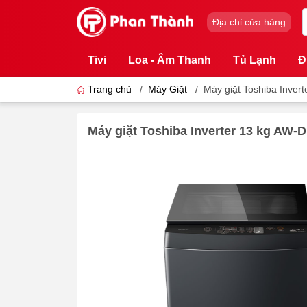
Địa chỉ cửa hàng
Tivi
Loa - Âm Thanh
Tủ Lạnh
Đ
Trang chủ
/
Máy Giặt
/
Máy giặt Toshiba Inve
Máy giặt Toshiba Inverter 13 kg AW