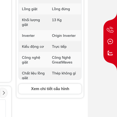
Lồng giặt
Lồng đứng
Khối lượng
13 Kg
giặt
Inverter
Origin Inverter
Kiểu động cơ
Trực tiếp
Công nghệ
Công Nghệ
giặt
GreatWaves
Chất liệu lồng
Thép không gỉ
giặt
Xem chi tiết cấu hình
Bảng điều
Nút nhấn có
khiển
màn hình hiển
thị
Máy giặt
Máy giặt
- 27%
- 33%
Khoảng khối
Từ 10 - < 15 Kg
Panasonic
Panason
Inverter 11 Kg NA-
Inverter
lượng giặt