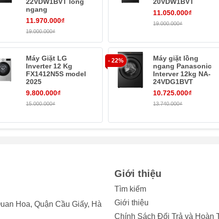
22VDW1BVT lồng
20VDW1BVT
ngang
11.050.000₫
11.970.000₫
19.000.000₫
19.000.000₫
Máy Giặt LG
Máy giặt lồng
- 22%
 từng sợi vải
Inverter 12 Kg
ngang Panasonic
FX1412N5S model
Interver 12kg NA-
2025
24VDG1BVT
thấm sâu vào từng sợi vải giúp đánh bay vết bẩn cứng đầu, xả
9.800.000₫
10.725.000₫
15.000.000₫
13.740.000₫
Giới thiệu
Tìm kiếm
Giới thiệu
uan Hoa, Quận Cầu Giấy, Hà
Chính Sách Đổi Trả và Hoàn 