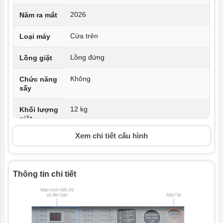
2026
Năm ra mắt
Cửa trên
Loại máy
Lồng đứng
Lồng giặt
Không
Chức năng
sấy
12 kg
Khối lượng
giặt
Xem chi tiết cấu hình
2.14 Wh/kg
Hiệu suất
tiêu thụ
điện
Thông tin chi tiết
700 vòng/phút
Tốc độ vắt
Origin Inverter
Công nghệ
Inverter