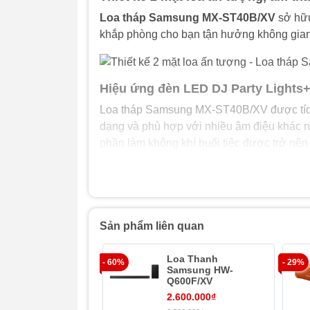
Loa tháp Samsung MX-ST40B/XV
sở hữu
khắp phòng cho bạn tận hưởng không gian g
Hiệu ứng đèn LED DJ Party Lights+
Loa tháp Samsung MX-ST40B/XV được tích
dạng và phù hợp với nhiều âm điệu khác n
phần làm không khí buổi tiệc được trở nên 
tận.
Điều khiển âm thanh như hóa thân
Sản phẩm liên quan
Ứng dụng Sound Tower giúp bạn dễ dàng đi
thậm chí cả cài đặt EQ trên điện thoại, cho
Loa Thanh
- 60%
- 29%
hoành tráng và tuyệt vời hơn.
Samsung HW-
Q600F/XV
2.600.000₫