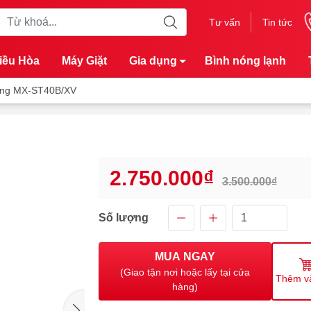
Tư vấn
Tin tức
iều Hòa
Máy Giặt
Gia dụng
Bình nóng lạnh
ung MX-ST40B/XV
2.750.000₫
3.500.000₫
Số lượng
MUA NGAY
(Giao tận nơi hoặc lấy tại cửa
Thêm v
hàng)