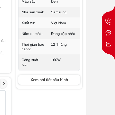
Màu sắc:
Đen
a
Nhà sản xuất:
Samsung
Xuất xứ:
Việt Nam
Năm ra mắt :
Đang cập nhật
 đa
Thời gian bảo
12 Tháng
p
hành:
ất
Công suất
160W
loa:
Cổng
Có
Xem chi tiết cấu hình
Bluetooth:
...
Khối lượng
8.2 kg
n
sản phẩm
Loa Bluetooth
Loa Blue
- 29%
- 17%
(kg):
Sony SRS-
động So
ULT10/BCE Đen
XB100/D
cam
2.490.000₫
Kích thước
281 x 562 x
1.245.00