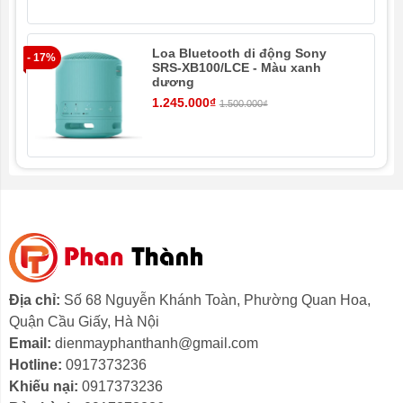
DTS Virtual:X từ Samsung cho phép bạn nghe rõ từng
chất âm riêng biệt, chân thực và sống động xung quanh
mình.
Loa Bluetooth di động Sony
- 17%
SRS-XB100/LCE - Màu xanh
dương
Khám phá độ sâuâm thanh hoàn hảochưa từng có
1.245.000₫
1.500.000₫
Loa siêu trầm tích hợp
Thưởng thức chất lượng âm thanh chuẩn điện ảnh tại
gia với loa siêu trầm đi kèm loa thanh. Nhờ âm trầm
được khuếch đại, âm thanh tạo ra thêm phần sâu lắng,
mượt mà với những nốt âm đa dạng.
Tăng cường âm bass cho trải nghiệm cực đã
Chế độ tăng cường âm trầm Bass Boost
Đắm mình trong những sắc âm trầm mạnh mẽ, sống
Địa chỉ:
Số 68 Nguyễn Khánh Toàn, Phường Quan Hoa,
động như thật bằng cách kích hoạt chế độ Bass Boost
Quận Cầu Giấy, Hà Nội
trên loa thanh. Loa subwoofer đi kèm giúp tăng cường
Email:
dienmayphanthanh@gmail.com
âm bass mạnh mẽ và nâng âm bass lên một tầm cao
Hotline:
0917373236
mới, với dải âm thanh đa dạng, phong phú.
Khiếu nại:
0917373236