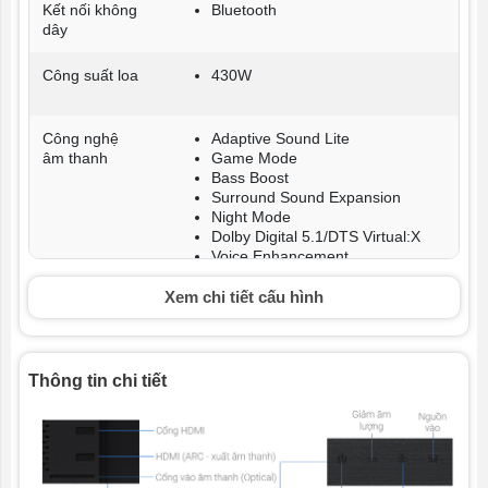
Kết nối không
Bluetooth
dây
Công suất loa
430W
Công nghệ
Adaptive Sound Lite
âm thanh
Game Mode
Bass Boost
Surround Sound Expansion
Night Mode
Dolby Digital 5.1/DTS Virtual:X
Voice Enhancement
Xem chi tiết cấu hình
Kết nối
HDMI
USB
Cổng Optical
Thông tin chi tiết
Bảo hành
12 tháng
Xuất xứ
Việt Nam