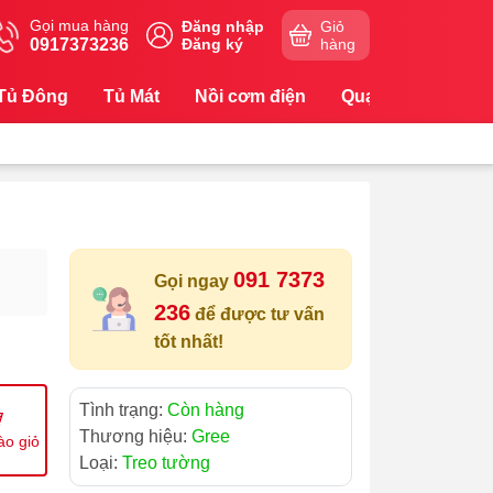
Gọi mua hàng
Đăng nhập
Giỏ
0917373236
Đăng ký
hàng
Tủ Đông
Tủ Mát
Nồi cơm điện
Quạt
Máy Lọc
091 7373
Gọi ngay
236
để được tư vấn
tốt nhất!
Tình trạng:
Còn hàng
Thương hiệu:
Gree
ào giỏ
Loại:
Treo tường