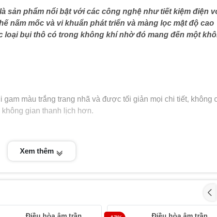
à sản phẩm nổi bật với các công nghệ như tiết kiệm điện v
chế nấm mốc và vi khuẩn phát triển và màng lọc mật độ cao
ác loại bụi thô có trong không khí nhờ đó mang đến một kh
 gam màu trắng trang nhã và được tối giản mọi chi tiết, không 
 không gian thanh lịch hơn.
p chắc chắn và cứng cáp, vừa có tác dụng bảo vệ các linh kiện 
Xem thêm
i trường bên ngoài như nắng, mưa,...
Điều hòa âm trần
Điều hòa âm trần