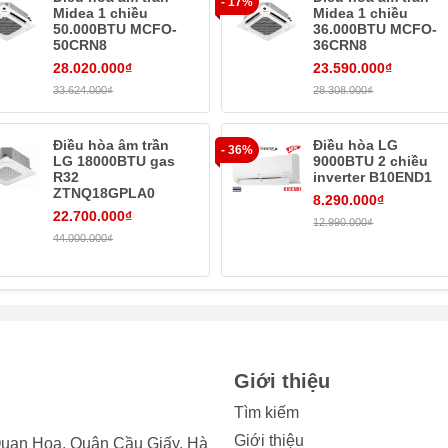
- 17%
Midea 1 chiều
Midea 1 chiều
50.000BTU MCFO-
36.000BTU MCFO-
50CRN8
36CRN8
28.020.000₫
23.590.000₫
33.624.000₫
28.308.000₫
Điều hòa âm trần
Điều hòa LG
- 36%
LG 18000BTU gas
9000BTU 2 chiều
R32
inverter B10END1
ZTNQ18GPLA0
8.290.000₫
22.700.000₫
12.990.000₫
44.000.000₫
Giới thiệu
Tìm kiếm
Giới thiệu
uan Hoa, Quận Cầu Giấy, Hà
hức năng
là sự
kết hợp 3 màng lọc từ 6 loại khác nhau
bao g