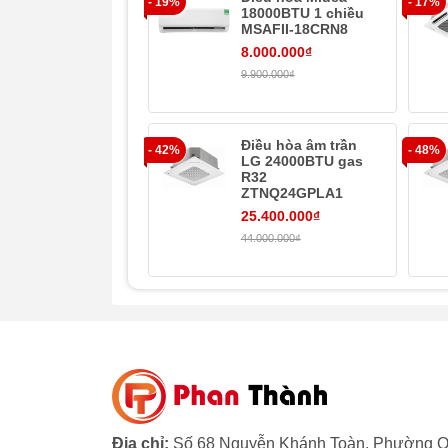
- 19%
- 17%
18000BTU 1 chiều
MSAFII-18CRN8
8.000.000₫
9.900.000₫
Điều hòa âm trần
- 42%
- 48%
LG 24000BTU gas
R32
ZTNQ24GPLA1
25.400.000₫
44.000.000₫
* Hình ảnh chỉ mang tính chất minh họa
Khả năng lọc không khí
Địa chỉ:
Số 68 Nguyễn Khánh Toàn, Phường Q
Màng lọc mật độ cao kèm lưới lọc đa c