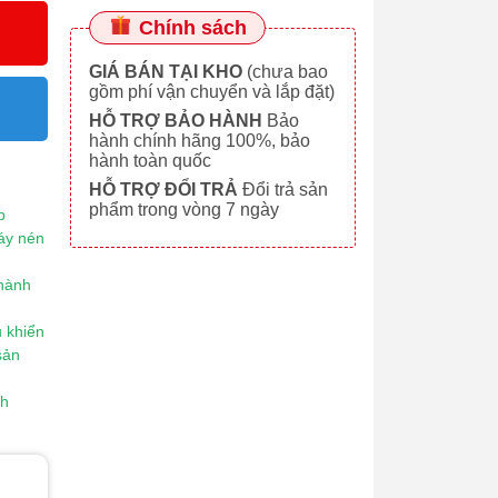
Chính sách
GIÁ BÁN TẠI KHO
(chưa bao
gồm phí vận chuyển và lắp đặt)
HỖ TRỢ BẢO HÀNH
Bảo
hành chính hãng 100%, bảo
hành toàn quốc
HỖ TRỢ ĐỔI TRẢ
Đổi trả sản
phẩm trong vòng 7 ngày
p
áy nén
 hành
 khiển
sản
nh