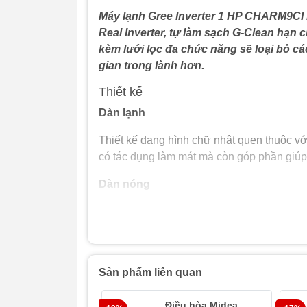
Máy lạnh Gree Inverter 1 HP CHARM9CI l
Real Inverter, tự làm sạch G-Clean hạn 
kèm lưới lọc đa chức năng sẽ loại bỏ c
gian trong lành hơn.
Thiết kế
Dàn lạnh
Thiết kế dạng hình chữ nhật quen thuộc với
có tác dụng làm mát mà còn góp phần giúp
Dàn nóng
Có thiết kế màu trắng với lớp vỏ bằng thé
trong vừa chống chịu được tác nhân từ mô
Sản phẩm liên quan
Điều hòa Midea