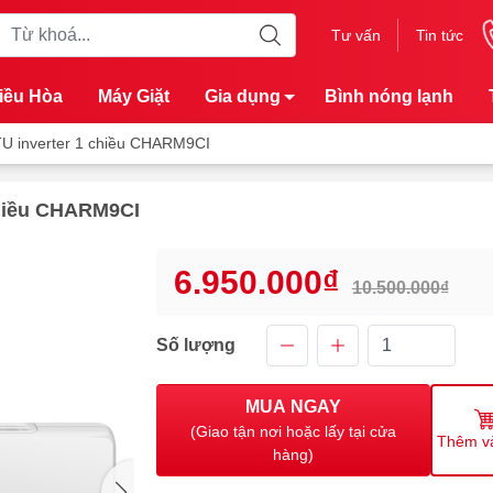
Tư vấn
Tin tức
iều Hòa
Máy Giặt
Gia dụng
Bình nóng lạnh
U inverter 1 chiều CHARM9CI
chiều CHARM9CI
6.950.000₫
10.500.000₫
Số lượng
MUA NGAY
(Giao tận nơi hoặc lấy tại cửa
Thêm v
hàng)