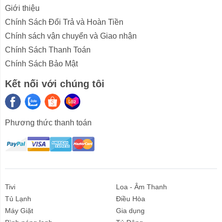
Giới thiệu
Độ ồn (4)
Làm lạnh/
dB(A)
62
Sưởi ẩm
Chính Sách Đổi Trả và Hoàn Tiền
Chính sách vận chuyển và Giao nhận
Chế độ
dB(A)
–
Chính Sách Thanh Toán
yên tĩnh
ban đêm
Chính Sách Bảo Mật
Kích thước máy
mm
946x410x810
Kết nối với chúng tôi
(rộng*dài*cao)
Kích thước đóng gói
kg
1090x500x885
(rộng*dài*cao)
Phương thức thanh toán
Trong lượng tịnh/tổng
kg
71.5/76.1
Phạm vi hoạt
Làm lạnh
°C
18~43
động
Sưởi
°C
–
Tivi
Loa - Âm Thanh
Tủ Lạnh
Điều Hòa
Kết nối đường
Máy Giặt
Gia dụng
ống