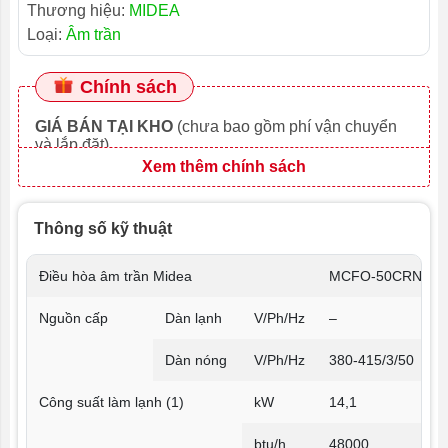
Thương hiệu:
MIDEA
Loại:
Âm trần
Chính sách
GIÁ BÁN TẠI KHO
(chưa bao gồm phí vận chuyển
và lắp đặt)
Xem thêm chính sách
Thông số kỹ thuật
Điều hòa âm trần Midea
MCFO-50CRN8
Nguồn cấp
Dàn lạnh
V/Ph/Hz
–
Dàn nóng
V/Ph/Hz
380-415/3/50
Công suất làm lạnh (1)
kW
14,1
btu/h
48000