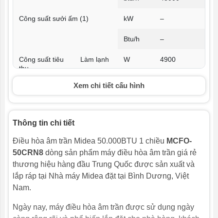
Công suất sưởi ấm (1)
kW
–
Btu/h
–
Công suất tiêu
Làm lạnh
W
4900
thụ
Sưởi
–
Xem chi tiết cấu hình
Chỉ số hiệu quả
EER (Làm
W/W
2,9
năng lượng
lạnh)
Thông tin chi tiết
COP
W/W
–
(Sưởi)
Điều hòa âm trần Midea 50.000BTU 1 chiều
MCFO-
50CRN8
dòng sản phẩm máy điều hòa âm trần giá rẻ
Dàn lạnh
thương hiệu hàng đầu Trung Quốc được sản xuất và
lắp ráp tại Nhà máy Midea đặt tại Bình Dương, Việt
Màu mặt nạ
Trắng
Nam.
Bảng trang trí
–
Ngày nay, máy điều hòa âm trần được sử dụng ngày