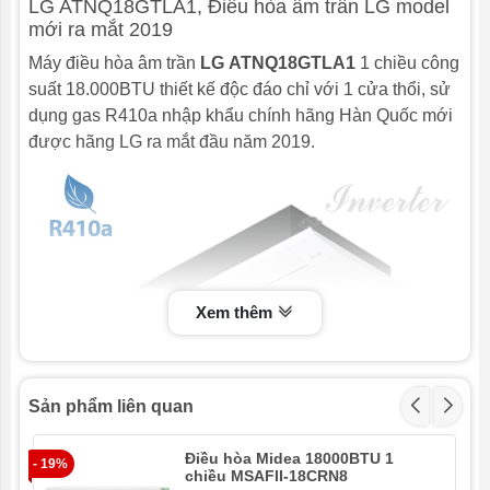
LG ATNQ18GTLA1, Điều hòa âm trần LG model
thân
máy
mới ra mắt 2019
Máy điều hòa âm trần
LG ATNQ18GTLA1
1 chiều công
Khối lượng
kg
14.5
suất 18.000BTU thiết kế độc đáo chỉ với 1 cửa thổi, sử
dụng gas R410a nhập khẩu chính hãng Hàn Quốc mới
Đường
Lỏng
mm
6.35
kính
được hãng LG ra mắt đầu năm 2019.
ống
Gas
mm
12.7
Gas
Đường kính nước ngưng
mm
32
Xuất xứ
Hàn Quốc
Xem thêm
Mặt nạ
Tên Model
PT-UTC
Kích
DxCxS
mm
1,420x35x500
thước
Sản phẩm liên quan
Khối
kg
kg
4.5
lượng
Điều hòa Midea 18000BTU 1
- 19%
- 1
chiều MSAFII-18CRN8
Nhập khẩu nguyên bộ từ Hàn Quốc
Dàn nóng
ATUQ18GTLA1