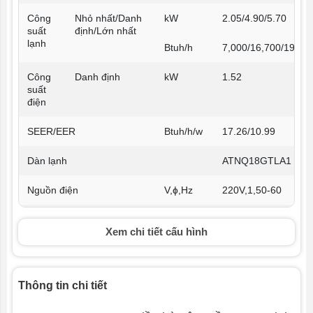
Công
Nhỏ nhất/Danh
kW
2.05/4.90/5.70
suất
định/Lớn nhất
lạnh
Btuh/h
7,000/16,700/19,46
Công
Danh định
kW
1.52
suất
điện
SEER/EER
Btuh/h/w
17.26/10.99
Dàn lạnh
ATNQ18GTLA1
Nguồn điện
V,ɸ,Hz
220V,1,50-60
Lưu
Cao/TB/Thấp
CMM
16.0/14.0/12.0
Xem chi tiết cấu hình
lượng
Độ ồn
Cao/TB/Thấp
dBA
44/41/39
Thông tin chi tiết
Kích
DxCxS
mm
1,180x132x450
thước