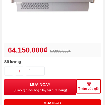
64.150.000₫
67.800.000₫
Số lượng
MUA NGAY
Thêm vào giỏ
(Giao tận nơi hoặc lấy tại cửa hàng)
MUA NGAY