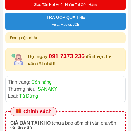
Giao Tận Nơi Hoặc Nhận Tại Cửa Hàng
TRẢ GÓP QUA THẺ
Visa, Master, JCB
Đang cập nhật
091 7373 236
Gọi ngay
để được tư
vấn tốt nhất!
Tình trạng:
Còn hàng
Thương hiệu:
SANAKY
Loại:
Tủ Đứng
Chính sách
GIÁ BÁN TẠI KHO
(chưa bao gồm phí vận chuyển
và lắp đặt)