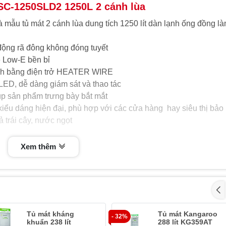
SC-1250SLD2 1250L 2 cánh lùa
ẫu tủ mát 2 cánh lùa dung tích 1250 lít dàn lạnh ống đồng l
 động rã đông không đóng tuyết
 Low-E bền bỉ
nh bằng điện trở HEATER WIRE
 LED, dễ dàng giám sát và thao tác
úp sản phẩm trưng bày bắt mắt
u dáng hiện đại, phù hợp với các cửa hàng hay siêu thị bảo
 trái cây, nước ngọt
Xem thêm
Tủ mát kháng
Tủ mát Kangaroo
- 32%
khuẩn 238 lít
288 lít KG359AT