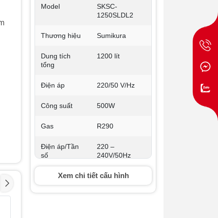
Model
SKSC-
1250SLDL2
àm
Thương hiệu
Sumikura
Dung tích
1200 lít
tổng
Điện áp
220/50 V/Hz
Công suất
500W
Gas
R290
Điện áp/Tần
220 –
số
240V/50Hz
Xem chi tiết cấu hình
Nhiệt độ
2 độ C – 8 độ C
Dàn lạnh
Đồng
Tủ mát Hoà Phát
Tủ mát H
- 31%
- 36%
280 lít HSR S6280
242 lít 
Dòng điện
2,16 A