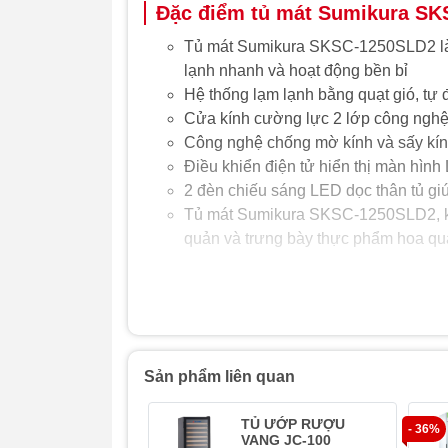
Đặc điểm tủ mát Sumikura SK
Tủ mát Sumikura SKSC-1250SLD2 là m
lạnh nhanh và hoạt động bền bỉ
Hệ thống lạm lạnh bằng quạt gió, tự
Cửa kính cường lực 2 lớp công nghệ
Công nghệ chống mờ kính và sấy kí
Điều khiển điện tử hiển thị màn hình
2 đèn chiếu sáng LED dọc thân tủ gi
Tủ mát Sumikura SKSC-1250SLD2, kiể
quản và trưng bày thực phẩm hoa quả
Sản phẩm liên quan
TỦ ƯỚP RƯỢU
- 36%
VANG JC-100