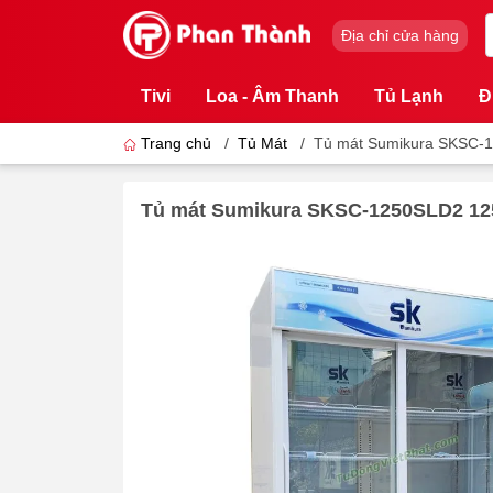
Địa chỉ cửa hàng
Tivi
Loa - Âm Thanh
Tủ Lạnh
Đ
Trang chủ
/
Tủ Mát
/
Tủ mát Sumikura SKSC-1
Tủ mát Sumikura SKSC-1250SLD2 125