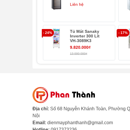
Liên hệ
Tủ Mát Sanaky
- 24%
- 17%
Inverter 300 Lít
VH-3089K3
9.820.000₫
13.000.000₫
Địa chỉ:
Số 68 Nguyễn Khánh Toàn, Phường Q
Nội
Email:
dienmayphanthanh@gmail.com
Hotline:
0917373236