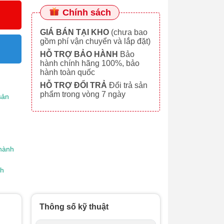
Chính sách
GIÁ BÁN TẠI KHO
(chưa bao
gồm phí vận chuyển và lắp đặt)
HỖ TRỢ BẢO HÀNH
Bảo
hành chính hãng 100%, bảo
hành toàn quốc
HỖ TRỢ ĐỔI TRẢ
Đổi trả sản
phẩm trong vòng 7 ngày
sản
 hành
nh
Thông số kỹ thuật