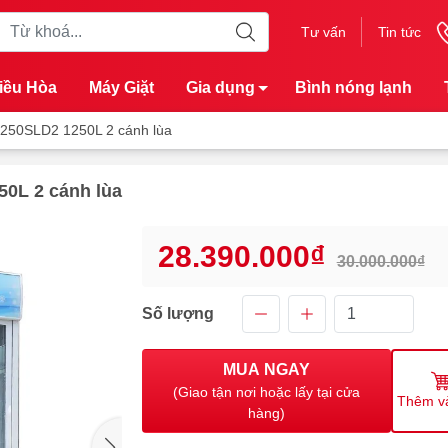
Tư vấn
Tin tức
iều Hòa
Máy Giặt
Gia dụng
Bình nóng lạnh
250SLD2 1250L 2 cánh lùa
0L 2 cánh lùa
28.390.000₫
30.000.000₫
Số lượng
MUA NGAY
(Giao tận nơi hoặc lấy tại cửa
Thêm v
hàng)