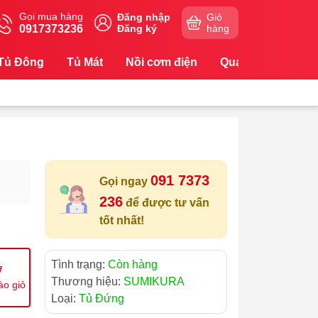
Gọi mua hàng
Đăng nhập
Giỏ
0917373236
Đăng ký
hàng
Tủ Đông
Tủ Mát
Nồi cơm điện
Quạt
Máy Lọc
091 7373
Gọi ngay
236
để được tư vấn
tốt nhất!
Tình trạng:
Còn hàng
Thương hiệu:
SUMIKURA
ào giỏ
Loại:
Tủ Đứng