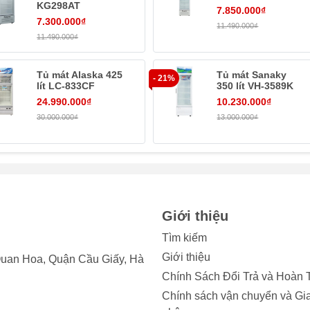
KG298AT
7.850.000₫
7.300.000₫
11.490.000₫
11.490.000₫
Tủ mát Alaska 425
Tủ mát Sanaky
- 21%
lít LC-833CF
350 lít VH-3589K
24.990.000₫
10.230.000₫
30.000.000₫
13.000.000₫
Giới thiệu
Tìm kiếm
Giới thiệu
uan Hoa, Quận Cầu Giấy, Hà
Chính Sách Đổi Trả và Hoàn 
Chính sách vận chuyển và Gi