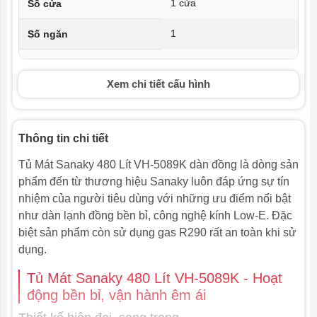
1 cửa
Số cửa
1
Số ngăn
Không
Công nghệ Inverter
Xem chi tiết cấu hình
0 ~ 10 ºC
Nhiệt độ ngăn mát
Không có ºC
Nhiệt độ ngăn đông
Thông tin chi tiết
Không đóng tuyết /
Công nghệ làm lạnh
Tủ Mát Sanaky 480 Lít VH-5089K dàn đồng là dòng sản
Nofrost
phẩm đến từ thương hiệu Sanaky luôn đáp ứng sự tín
Đồng
nhiệm của người tiêu dùng với những ưu điểm nổi bật
Chất liệu dàn lạnh
như dàn lạnh đồng bền bỉ, công nghệ kính Low-E. Đặc
Kính chịu lực
Chất liệu cửa tủ
biệt sản phẩm còn sử dụng gas R290 rất an toàn khi sử
dụng.
Nhôm
Chất liệu lòng tủ
Tủ Mát Sanaky 480 Lít VH-5089K - Hoạt
Tôn sơn tĩnh điện
Chất liệu thân tủ
động bền bỉ, vận hành êm ái