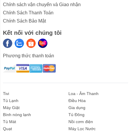
Chính sách vận chuyển và Giao nhận
trội so với các dòng gas lạnh hiện có trên thị trường.
Chính Sách Thanh Toán
Chính Sách Bảo Mật
Một số tiện ích đi kèm
Kết nối với chúng tôi
Bánh xe
Sở hữu trọng lượng lớn, để dễ dàng di chuyển tủ mát,
giảm thiểu công sức trong lúc vận chuyển, thiết bị có
Phương thức thanh toán
trang bị thêm bánh xe lăn ở dưới. Bên cạnh đó tạo điều
kiện cho việc dọn dẹp vệ sinh khu vực sàn quanh tủ
hoặc dưới gầm tủ tiện lợi hơn. Bạn cũng có thể thay đổi
vị trí tủ mát với các vật dụng trong nhà để thiết kế lại
phòng ốc.
Tivi
Loa - Âm Thanh
Tủ Lạnh
Điều Hòa
Máy Giặt
Gia dụng
Đèn LED
Bình nóng lạnh
Tủ Đông
Tủ Mát
Nồi cơm điện
Tủ mát Sanaky 480 Lít VH-5089K được thiết kế với hệ
Quạt
Máy Lọc Nước