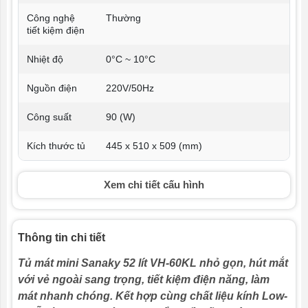
Công nghệ
Thường
tiết kiệm điện
Nhiệt độ
0°C ~ 10°C
Nguồn điện
220V/50Hz
Công suất
90 (W)
Kích thước tủ
445 x 510 x 509 (mm)
Kích thước
460 x 540 x 530 (mm)
Xem chi tiết cấu hình
đóng gói
Dung tích
52 lít
Thông tin chi tiết
Trọng lượng
19 (kg)
Tủ mát mini Sanaky 52 lít VH-60KL nhỏ gọn, hút mắt
Môi chất lạnh
R600a
với vẻ ngoài sang trọng, tiết kiệm điện năng, làm
mát nhanh chóng. Kết hợp cùng chất liệu kính Low-