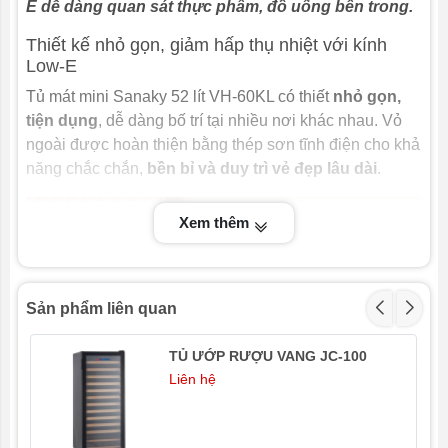
E dễ dàng quan sát thực phẩm, đồ uống bên trong.
Thiết kế nhỏ gọn, giảm hấp thụ nhiệt với kính
Low-E
Tủ mát mini Sanaky 52 lít VH-60KL có thiết
nhỏ gọn,
tiện dụng
, dễ dàng bố trí tại nhiều nơi khác nhau. Vỏ
ngoài được hoàn thiện bằng thép sơn tĩnh điện cho khả
năng chắc chắn,
bền bỉ và duy trì vẻ đẹp lâu dài
.
Xem thêm
Sản phẩm liên quan
TỦ ƯỚP RƯỢU VANG JC-100
- 3
Liên hệ
Phần lòng tủ được chế tác bằng nhựa ABS không tạo