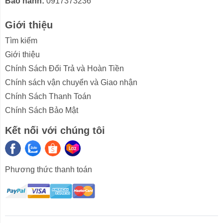
Bảo hành:
0917373236
Là mẫu tủ mini nên dung tích tủ chỉ 52 lít với mức nhiệt
độ từ 0~10 độ C,
phù hợp dùng để tại quầy bar,
Giới thiệu
phòng khách sạn, để bàn, trữ nước
,.... Mặc dù là
Tìm kiếm
dáng tủ mini nhưng tủ cũng được phân theo từng tầng
giúp bạn có thể tiện lợi cho việc lưu trữ.
Giới thiệu
Chính Sách Đổi Trả và Hoàn Tiền
Công nghệ làm lạnh trực tiếp
Chính sách vận chuyển và Giao nhận
Tủ mát Sanaky này sử dụng công nghệ làm lạnh trực
Chính Sách Thanh Toán
tiếp với chất liệu dàn lạnh bằng nhôm, cho khả
Chính Sách Bảo Mật
năng
hoạt động bền bỉ và làm mát nhanh
, hiệu quả
làm lạnh tốt cho đồ uống.
Kết nối với chúng tôi
Phương thức thanh toán