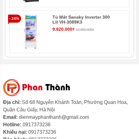
ra mùi nhựa khó chịu, giúp cách điện và không thấm
nước, đặc biệt là an toàn với người sử dụng.
Tủ Mát Sanaky Inverter 300
- 24%
- 1
Lít VH-3089K3
Cửa tủ mát bằng nhựa kết hợp lớp
kính Low-E không
9.820.000₫
13.000.000₫
bị đọng sương
giúp bạn có thể dễ dàng quan sát bên
trong tủ. Đồng thời, chất liệu kính Low-E có khả năng
phản xạ nhiệt tốt, giảm hấp thụ nhiệt vào bên trong, chịu
lực, chịu nhiệt tốt.
Địa chỉ:
Số 68 Nguyễn Khánh Toàn, Phường Quan Hoa,
Quận Cầu Giấy, Hà Nội
Email:
dienmayphanthanh@gmail.com
Hotline:
0917373236
Khiếu nại:
0917373236