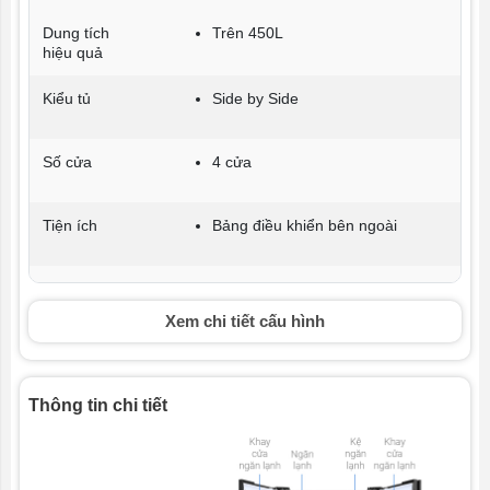
Dung tích
Trên 450L
hiệu quả
Kiểu tủ
Side by Side
Số cửa
4 cửa
Tiện ích
Bảng điều khiển bên ngoài
Đặc điểm
Công nghệ Inverter
Khay kính chịu lực
Xem chi tiết cấu hình
Tổng dung
590 lít
tích
Thông tin chi tiết
Tổng dung
520 lít
tích sử dụng