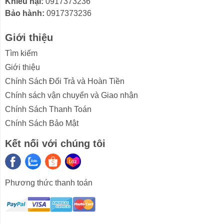
Khiếu nại:
0917373236
Mẫu tủ lạnh Sharp này có thể làm đông thực phẩm một
Bảo hành:
0917373236
cách nhanh chóng, xuống đến -24 độ C nhờ kích hoạt
chế độ Express Freezing, góp phần kéo dài thời gian
Giới thiệu
bảo quản thực phẩm khi sử dụng.
Tìm kiếm
Giới thiệu
Chính Sách Đổi Trả và Hoàn Tiền
Chính sách vận chuyển và Giao nhận
Chính Sách Thanh Toán
Chính Sách Bảo Mật
Kết nối với chúng tôi
Tiết kiệm điện hiệu quả, vận hành êm ái với công
Phương thức thanh toán
nghệ J-Tech Inverter
Công nghệ J-Tech Inverter điều khiển máy nén vận
hành liên tục với nhiều cơ chế hoạt động cao - thấp