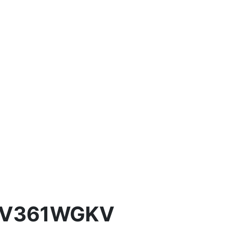
R-BV361WGKV