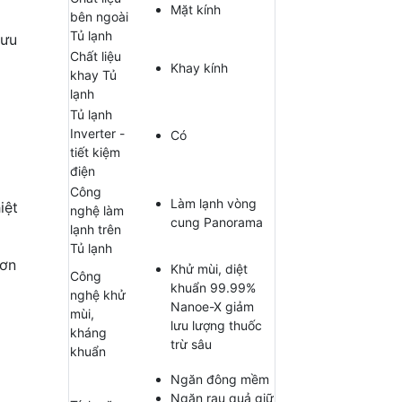
Mặt kính
bên ngoài
Tủ lạnh
lưu
Chất liệu
Khay kính
khay Tủ
lạnh
Tủ lạnh
Inverter -
Có
tiết kiệm
điện
Công
Làm lạnh vòng
iệt
nghệ làm
cung Panorama
lạnh trên
Tủ lạnh
hơn
Khử mùi, diệt
Công
khuẩn 99.99%
nghệ khử
Nanoe-X giảm
mùi,
lưu lượng thuốc
kháng
trừ sâu
khuẩn
Ngăn đông mềm
Ngăn rau quả giữ