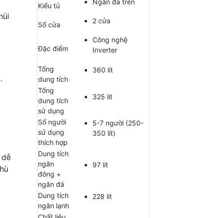
Ngăn đá trên
Kiểu tủ
hùi
2 cửa
Số cửa
Công nghệ
Đặc điểm
Inverter
Tổng
360 lít
n
.
dung tích
Tổng
325 lít
dung tích
sử dụng
Số người
5-7 người (250-
sử dụng
350 lít)
thích hợp
Dung tích
 dễ
ngăn
97 lít
phù
đông +
ngăn đá
Dung tích
228 lít
ngăn lạnh
Chất liệu