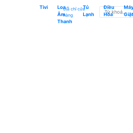
Tivi
Loa -
Tủ
Điều
Má
Địa chỉ cửa
Âm
Lạnh
Hòa
Giặ
hàng
Thanh