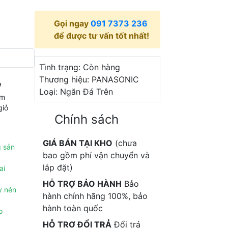
Gọi ngay
091 7373 236
để được tư vấn tốt nhất!
Tình trạng:
Còn hàng
Thương hiệu:
PANASONIC
Loại:
Ngăn Đá Trên
êm
giỏ
Chính sách
GIÁ BÁN TẠI KHO
(chưa
g sản
bao gồm phí vận chuyển và
lắp đặt)
ai
HỖ TRỢ BẢO HÀNH
Bảo
y nén
hành chính hãng 100%, bảo
hành toàn quốc
o
HỖ TRỢ ĐỔI TRẢ
Đổi trả