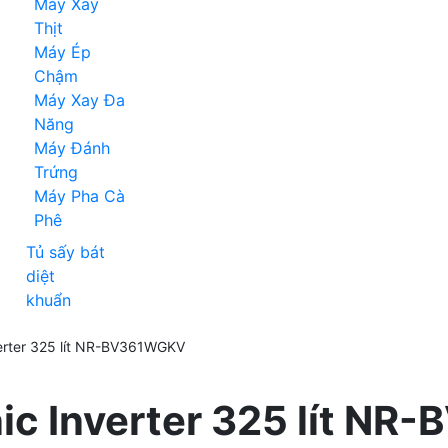
Máy Xay
Thịt
Máy Ép
Chậm
Máy Xay Đa
Năng
Máy Đánh
Trứng
Máy Pha Cà
Phê
Tủ sấy bát
diệt
khuẩn
verter 325 lít NR-BV361WGKV
nic Inverter 325 lít N