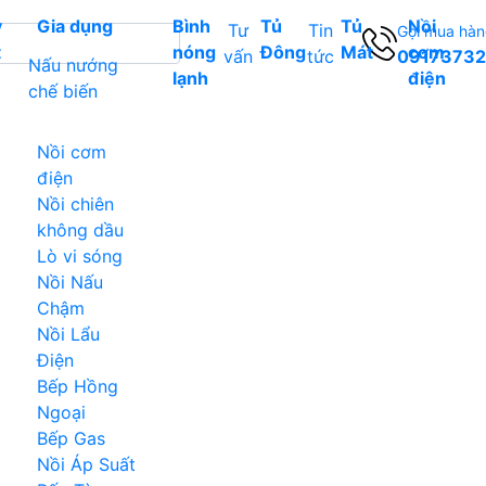
y
Gia dụng
Bình
Tủ
Tủ
Nồi
Tư
Tin
Gọi mua hà
t
nóng
Đông
Mát
cơm
vấn
tức
0917373
Nấu nướng
lạnh
điện
chế biến
Nồi cơm
điện
Nồi chiên
không dầu
Lò vi sóng
Nồi Nấu
Chậm
Nồi Lẩu
Điện
Bếp Hồng
Ngoại
Bếp Gas
Nồi Áp Suất