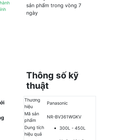
 hành
sản phẩm trong vòng 7
ính
ngày
Thông số kỹ
thuật
Thương
ới
Panasonic
hiệu
Mã sản
NR-BV361WGKV
ng
phẩm
Dung tích
300L - 450L
hiệu quả