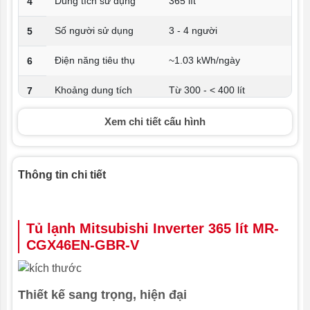
Dung tích sử dụng
365 lít
4
Số người sử dụng
3 - 4 người
5
Điện năng tiêu thụ
~1.03 kWh/ngày
6
Khoảng dung tích
Từ 300 - < 400 lít
7
Công nghệ Inverter
Tủ lạnh Inverter
8
Xem chi tiết cấu hình
Công nghệ kháng
Bộ lọc Carbon hoạt tính
9
khuẩn, khử mùi
Thông tin chi tiết
Kiểu tủ
Ngăn đá dưới
10
Chất liệu cửa tủ lạnh
Thép không gỉ
11
Tủ lạnh Mitsubishi Inverter 365 lít MR-
CGX46EN-GBR-V
Chất liệu khay ngăn
Kính chịu lực
12
Kích thước
Cao 182 cm - Rộng 60
13
cm - Sâu 66 cm
Thiết kế sang trọng, hiện đại