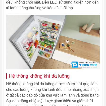
Hệ thống
đều, không chói mắt. Đèn LED sử dụng ít điện hơn đèn
đa luồng
tủ lạnh thông thường và kéo dài tuổi thọ.
Bên trong tủ lạnh
Đèn LED
Độ ồn
42 dB
Trọng
60 kg
lượng
220-240 50Hz 10A
Điện áp
Hệ thống không khí đa luồng
Kích thước
1760 x 600 x 660 mm
Hệ thống không khí đa luồng được hỗ trợ bởi quạt làm
cho các luồng không khí lạnh đều, nhẹ nhàng xuất hiện
ở tất cả các cấp độ của khu vực làm lạnh và đóng băng.
Sự dao động nhiệt độ được giảm thiểu và giảm thời