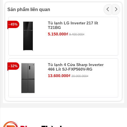
Sản phẩm liên quan
Tủ lạnh LG Inverter 217 lít
- 45%
- 4
T21BG
5.150.000₫
9.400.000₫
Tủ lạnh 4 Cửa Sharp Inverter
- 32%
- 8
466 Lít SJ-FXP560V-RG
13.600.000₫
20.000.000₫