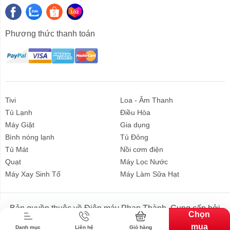
Phương thức thanh toán
Tivi
Loa - Âm Thanh
Tủ Lạnh
Điều Hòa
Máy Giặt
Gia dụng
Bình nóng lạnh
Tủ Đông
Tủ Mát
Nồi cơm điện
Quạt
Máy Lọc Nước
Liên hệ
Máy Xay Sinh Tố
Máy Làm Sữa Hạt
Bản quyền thuộc về Điện máy Phan Thành. Cung cấp bởi
Chọn
Sapo.
mua
Danh mục
Liên hệ
Giỏ hàng