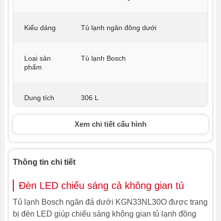
Kiểu dáng
Tủ lạnh ngăn đông dưới
Loại sản
Tủ lạnh Bosch
phẩm
Dung tích
306 L
Xem chi tiết cấu hình
Màu
Màu xám trắng/ inox
sắc/chất
liệu
Thông tin chi tiết
Hiệu quả
A+
Đèn LED chiếu sáng cả không gian tủ
năng
lượng
Tủ lạnh Bosch ngăn đá dưới KGN33NL30O được trang
bị đèn LED giúp chiếu sáng không gian tủ lạnh đồng
Có