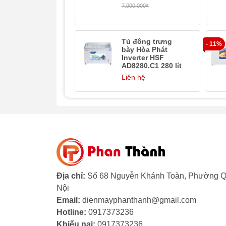
7.000.000₫
Tủ đông trưng
- 11%
bày Hòa Phát
Inverter HSF
AD8280.C1 280 lít
Liên hệ
Địa chỉ:
Số 68 Nguyễn Khánh Toàn, Phường Q
Nội
Email:
dienmayphanthanh@gmail.com
Hotline:
0917373236
Khiếu nại:
0917373236