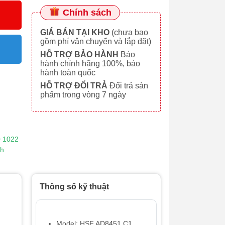
Chính sách
GIÁ BÁN TẠI KHO
(chưa bao
gồm phí vận chuyển và lắp đặt)
HỖ TRỢ BẢO HÀNH
Bảo
hành chính hãng 100%, bảo
hành toàn quốc
HỖ TRỢ ĐỔI TRẢ
Đổi trả sản
phẩm trong vòng 7 ngày
0 1022
nh
Thông số kỹ thuật
Model: HSF AD8451.C1