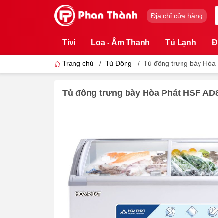
Địa chỉ cửa hàng
Tivi
Loa - Âm Thanh
Tủ Lạnh
Đ
Trang chủ
/
Tủ Đông
/
Tủ đông trưng bày Hòa 
Tủ đông trưng bày Hòa Phát HSF AD8