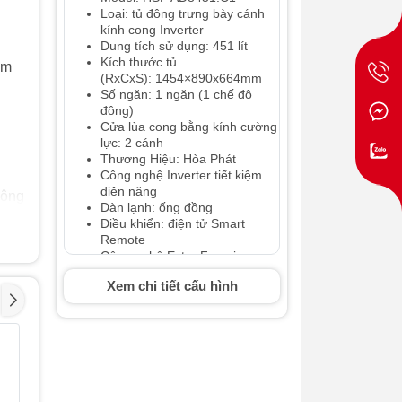
Loại: tủ đông trưng bày cánh
kính cong Inverter
Dung tích sử dụng: 451 lít
Kích thước tủ
ẩm
(RxCxS): 1454×890x664mm
Số ngăn: 1 ngăn (1 chế độ
đông)
Cửa lùa cong bằng kính cường
lực: 2 cánh
Thương Hiệu: Hòa Phát
Công nghệ Inverter tiết kiệm
điên năng
đông
Dàn lạnh: ống đồng
Điều khiển: điện tử Smart
Remote
Công nghệ Extra Freezing,
hiển thị nhiệt độ, cảnh báo lỗi
Xem chi tiết cấu hình
Công nghệ làm lạnh: trực tiếp,
Mầu săc: thân tủ mầu trắng,
tiêu
viền cánh mầu ghi
a
Số giỏ treo: 06 chiếc
Tủ đông kháng
Tủ đông
- 32%
- 28%
Đèn chiếu sáng: LED
khuẩn Kangaroo
khuẩn K
Ổ khóa: có
KGFZ290NG2 -
252 lít
Gas: R290a
230 lít
KGFZ31
Công suất: 105W