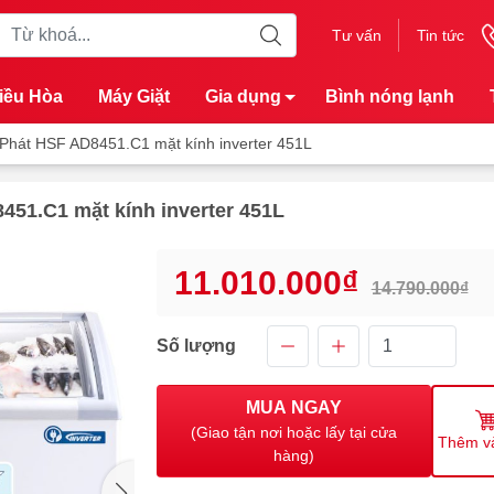
Tư vấn
Tin tức
iều Hòa
Máy Giặt
Gia dụng
Bình nóng lạnh
Phát HSF AD8451.C1 mặt kính inverter 451L
451.C1 mặt kính inverter 451L
11.010.000₫
14.790.000₫
Số lượng
MUA NGAY
(Giao tận nơi hoặc lấy tại cửa
Thêm v
hàng)