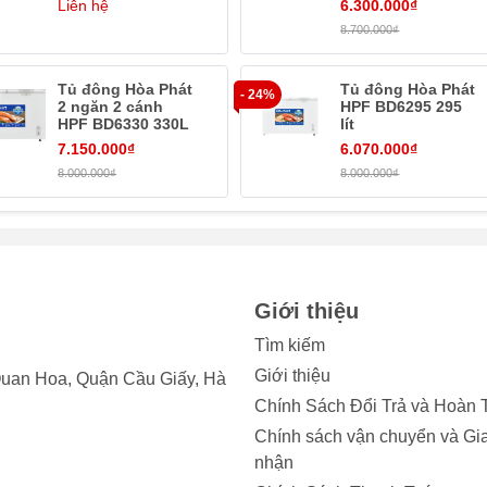
Liên hệ
6.300.000₫
8.700.000₫
Tủ đông Hòa Phát
Tủ đông Hòa Phát
- 24%
2 ngăn 2 cánh
HPF BD6295 295
HPF BD6330 330L
lít
7.150.000₫
6.070.000₫
8.000.000₫
8.000.000₫
Giới thiệu
Tìm kiếm
Giới thiệu
uan Hoa, Quận Cầu Giấy, Hà
Chính Sách Đổi Trả và Hoàn 
Chính sách vận chuyển và Gi
nhận