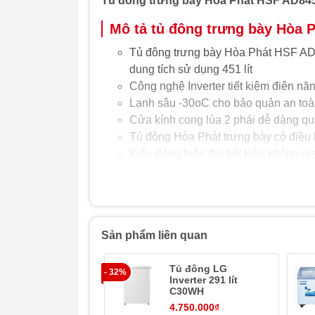
Tủ đông trưng bày Hòa Phát HSF AD8451
Mô tả tủ đông trưng bày Hòa P
Tủ đông trưng bày Hòa Phát HSF AD8
dung tích sử dụng 451 lít
Công nghệ Inverter tiết kiệm điên nă
Lạnh sâu -30oC cho bảo quản an toàn
Cửa kính cong lùa 2 phái dễ dàng qua
Tủ đông Hòa Phát trưng bày có điều kh
Kiểu dáng hiện đại tiết kiện không g
lạnh
Đặc điểm tủ đông trưng bày H
Công nghệ Inverter tiết kiệm tới 50% 
Sản phẩm liên quan
Tủ đông Hòa Phát inverter HSF AD845
thụ. Với công nghệ Inverter biến tần
Tủ đông LG
- 32%
động cơ, giúp máy hoạt động êm ái, k
Inverter 291 lít
C30WH
quả bảo quản thực phẩm tuyệt vời.
4.750.000₫