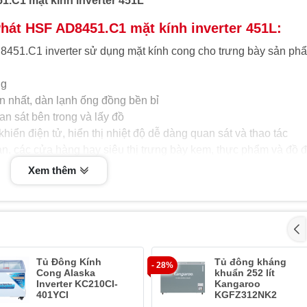
.C1 mặt kính inverter 451L
hát HSF AD8451.C1 mặt kính inverter 451L:
451.C1 inverter sử dụng mặt kính cong cho trưng bày sản ph
ng
 nhất, dàn lạnh ống đồng bền bỉ
n sát bên trong và lấy đồ
iển điện tử, hiển thị nhiệt độ dễ dàng quan sát và thao tác
ian, các cửa hàng hay siêu thị trưng bày kem, thực phẩm và đồ 
Xem thêm
òa Phát HSF AD8451.C1 mặt kính inverter 451L:
điện năng:
1.C1 sử dụng công nghệ inverter tiết kiệm tới 50% điện năng 
, tủ đông Hoà Phát có khả năng tự động điều chỉnh hoạt động củ
Tủ Đông Kính
Tủ đông kháng
- 28%
hả năng vận hành bền bỉ, duy trì nhiệt độ ổn định đem đến hiệu
Cong Alaska
khuẩn 252 lít
Inverter KC210CI-
Kangaroo
401YCI
KGFZ312NK2