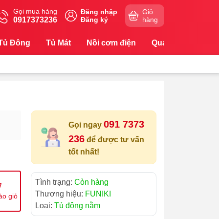
Gọi mua hàng
Đăng nhập
Giỏ
0917373236
Đăng ký
hàng
Tủ Đông
Tủ Mát
Nồi cơm điện
Quạt
Máy Lọc
091 7373
Gọi ngay
236
để được tư vấn
tốt nhất!
Tình trạng:
Còn hàng
Thương hiệu:
FUNIKI
ào giỏ
Loại:
Tủ đông nằm