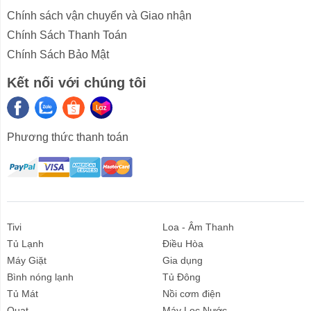
phần tay cầm nổi, tạo sần chống trơn trượt, dễ dàng
Chính sách vận chuyển và Giao nhận
cầm nắm. Cửa tủ có thể mở góc rộng 70 độ, phía trong
Chính Sách Thanh Toán
tủ được bố trí đèn LED giúp quá trình lấy và cất giữu
Chính Sách Bảo Mật
thực phẩm thuận tiện và dễ dàng hơn. Phần dưới chân
tủ có 4 bánh xe chịu lực dễ dàng di chuyển.
Kết nối với chúng tôi
Dàn lạnh bằng đồng bền bỉ
Tủ đông hãng Sumikura
được trang bị dàn lạnh bằng
Phương thức thanh toán
đồng 100%. Nhờ vậy mà tủ có khả năng làm lạnh
nhanh và sâu. Không những thế, nhiệt độ thấp còn
được duy trì lâu hơn, ổn định. Bạn có thể hoàn toàn yên
tâm khi bảo quản các loại thực phẩm như hải sản, thịt,
cá trong tủ.
Tivi
Loa - Âm Thanh
Gas R600A thân thiện với môi trường
Tủ Lạnh
Điều Hòa
Máy Giặt
Gia dụng
Tủ sử dụng
gas R600A
chuyên dụng cho dòng tủ đông
Bình nóng lạnh
Tủ Đông
Inverter tiết kiệm điện. Đây được đánh giá là loại gas
Tủ Mát
Nồi cơm điện
nhiên liệu xanh, an toàn với môi trường và sức khỏe
Quạt
Máy Lọc Nước