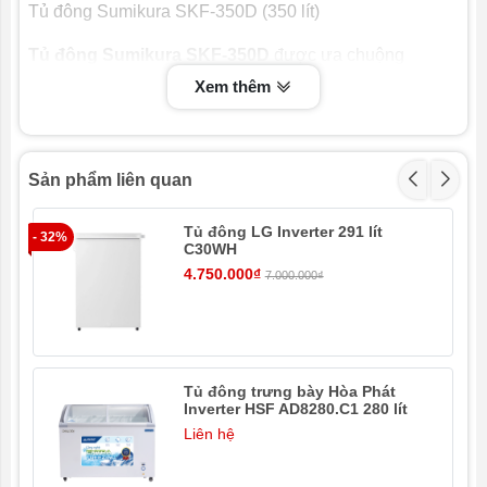
Tủ đông Sumikura SKF-350D (350 lít)
Tủ đông Sumikura SKF-350D
được ưa chuộng
nhờ
thiết kế 2 ngăn 2 cánh
tiện ích. Kích thước tủ
Xem thêm
1329*575*832 mm, dung tích 350L phù hợp cho những
cửa hàng có nhu cầu trữ lượng thực phẩm vừa. Cụ thể
phù hợp với các cửa hàng mini, hộ gia đình kinh doanh.
Sản phẩm liên quan
Tủ đông LG Inverter 291 lít
- 32%
C30WH
4.750.000₫
7.000.000₫
Tủ đông trưng bày Hòa Phát
- 1
Inverter HSF AD8280.C1 280 lít
Liên hệ