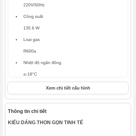
220V/50Hz
Công suất
135.6 W
Loại gas
R600a
Nhiệt độ ngăn đông
≤-18°C
Kích thước
Xem chi tiết cấu hình
Rộng 55.4 cm - Sâu 57.3 cm - Cao 164.5 cm
Trọng lượng
Thông tin chi tiết
57 kg
KIỂU DÁNG THON GỌN TINH TẾ
Tiện ích