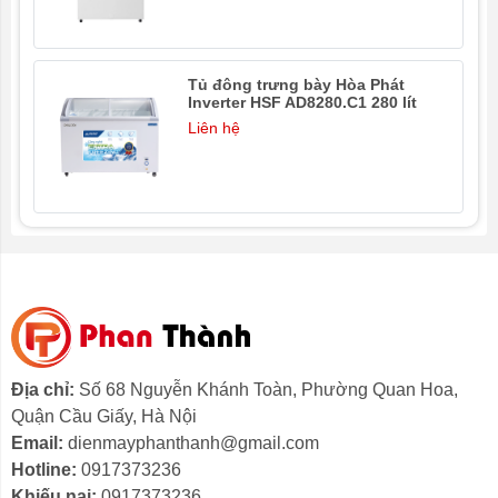
Tủ đông trưng bày Hòa Phát
- 1
Inverter HSF AD8280.C1 280 lít
Liên hệ
Địa chỉ:
Số 68 Nguyễn Khánh Toàn, Phường Quan Hoa,
Tủ được thiết kế 1 ngăn đông dạng đứng với 1 cánh
Quận Cầu Giấy, Hà Nội
mở, có thiết kế nhỏ gọn, giúp tủ có thể hài hòa với
Email:
dienmayphanthanh@gmail.com
không gian người dùng một cách dễ dàng mà không
Hotline:
0917373236
tốn nhiều diện tích.
Khiếu nại:
0917373236