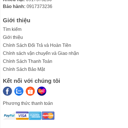
MẶT KÍNH CƯỜNG LỰC SANG TRỌNG, BẢO
Bảo hành:
0917373236
VỆ VƯỢT TRỘI
Giới thiệu
Tìm kiếm
Giới thiệu
Chính Sách Đổi Trả và Hoàn Tiền
Chính sách vận chuyển và Giao nhận
Chính Sách Thanh Toán
Chính Sách Bảo Mật
Kết nối với chúng tôi
Phương thức thanh toán