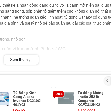
 thiết kế 1 ngăn đông dạng đứng với 1 cánh mở hiện đại giúp t
ắng sang trọng, góp phần tô điểm thêm cho không gian nội thất 
nhanh, hệ thống ngăn kéo linh hoạt, tủ đông Sanaky có dung tí
a gia đình và đại lý nhỏ để bảo quản lâu dài các loại thực phẩ
p của vi khuẩn ở nhiệt độ
≤-18°C
naky 213 lít VH-230VD
,thực phẩm sẽ được bảo quản ở điều
Xem thêm
u bảo quản các thực phẩm như thịt, cá, rau, củ, quả,…tron
ày, vi khuẩn sẽ không thể xâm nhập vào thực phẩm, giúp thứ
Tủ Đông Kính
Tủ đông kháng
- 28%
Cong Alaska
khuẩn 252 lít
Inverter KC210CI-
Kangaroo
 là 213 lít. Chiếc tủ này sự chọn lựa hoàn hảo cho gia đình c
401YCI
KGFZ312NK2
ông thực phẩm sử dụng trong thời gian dài trong trường hợp khô
Liên hệ
6.300.000₫