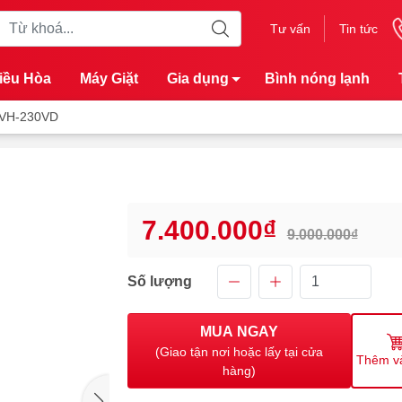
Tư vấn
Tin tức
iều Hòa
Máy Giặt
Gia dụng
Bình nóng lạnh
t VH-230VD
7.400.000₫
9.000.000₫
Số lượng
MUA NGAY
(Giao tận nơi hoặc lấy tại cửa
Thêm v
hàng)