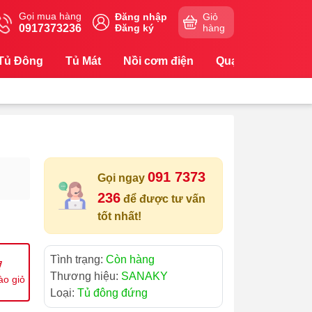
Gọi mua hàng
Đăng nhập
Giỏ
0917373236
Đăng ký
hàng
Tủ Đông
Tủ Mát
Nồi cơm điện
Quạt
Máy Lọc
091 7373
Gọi ngay
236
để được tư vấn
tốt nhất!
Tình trạng:
Còn hàng
Thương hiệu:
SANAKY
ào giỏ
Loại:
Tủ đông đứng