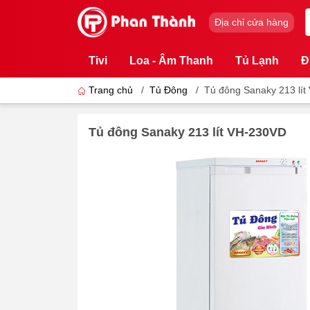
Địa chỉ cửa hàng
Tivi
Loa - Âm Thanh
Tủ Lạnh
Đ
Trang chủ
/
Tủ Đông
/
Tủ đông Sanaky 213 lí
Tủ đông Sanaky 213 lít VH-230VD