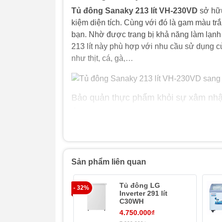
Tủ đông Sanaky 213 lít VH-230VD
sở hữu
kiệm diện tích. Cùng với đó là gam màu tr
bạn. Nhờ được trang bị khả năng làm lạnh 
213 lít này phù hợp với nhu cầu sử dụng củ
như thịt, cá, gà,…
Bảo quản thực phẩm khỏi sự xâm nhậ
Ở nhiệt độ dưới ≤-18°C trong
tủ đông Sa
kiện đông lạnh sâu, phù hợp với nhu cầ
thời gian dài. Với điều kiện lý tưởng n
ăn giữ trọn hương vị và dưỡng chất
.
Sản phẩm liên quan
Tủ đông LG
Dung tích 213 lít
- 32%
Inverter 291 lít
C30WH
Tủ đông Sanaky VH-230VD có tổng dung tích
4.750.000₫
2-4 thành viên, đủ để bạn thoải mái trữ đ