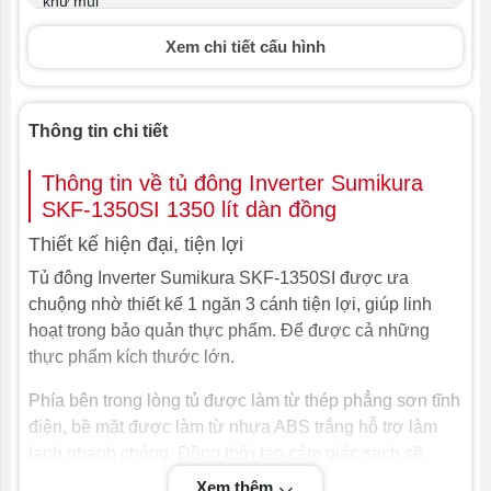
khử mùi
Xem chi tiết cấu hình
Nhiệt độ ngăn
-18ºC
đông
Công suất
620W
Thông tin chi tiết
Điện năng
4.7 KWh/ 24h
tiêu thụ
Thông tin về tủ đông Inverter Sumikura
SKF-1350SI 1350 lít dàn đồng
Điện áp
220V/ 50Hz
Thiết kế hiện đại, tiện lợi
Trọng lượng
132 kg
Tủ đông Inverter Sumikura SKF-1350SI được ưa
chuộng nhờ thiết kế 1 ngăn 3 cánh tiện lợi, giúp linh
Lòng tủ
Thép sơn tĩnh điện
hoạt trong bảo quản thực phẩm. Để được cả những
thực phẩm kích thước lớn.
Điều khiển và
Digital
hiển thị nhiệt
Phía bên trong lòng tủ được làm từ thép phẳng sơn tĩnh
độ
điện, bề mặt được làm từ nhựa ABS trắng hỗ trợ làm
Môi chất lạnh
R290
lạnh nhanh chóng. Đồng thời tạo cảm giác sạch sẽ,
hợp vệ sinh.
Xem thêm