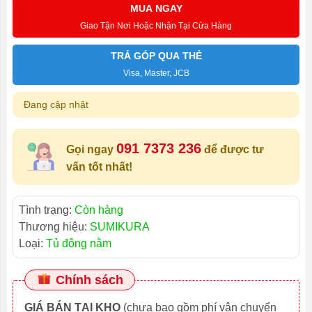
MUA NGAY
Giao Tận Nơi Hoặc Nhận Tại Cửa Hàng
TRẢ GÓP QUA THẺ
Visa, Master, JCB
Đang cập nhật
091 7373 236
Gọi ngay
để được tư
vấn tốt nhất!
Tình trạng:
Còn hàng
Thương hiệu:
SUMIKURA
Loại:
Tủ đông nằm
Chính sách
GIÁ BÁN TẠI KHO
(chưa bao gồm phí vận chuyển