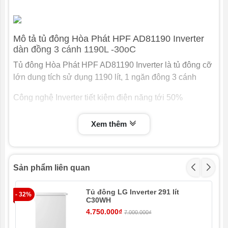
Dung tích
–
ngăn mát:
Mô tả tủ đông Hòa Phát HPF AD81190 Inverter
Nhiệt độ ngăn
–
dàn đồng 3 cánh 1190L -30oC
mát:
Tủ đông Hòa Phát HPF AD81190 Inverter là tủ đông cỡ
Ngăn đông
–
lớn dung tích sử dụng 1190 lít, 1 ngăn đông 3 cánh
mềm:
Công nghệ Inverter tiết kiệm điện năng tới 50%
Công nghệ
Đang cập nhật
tích hợp:
Dàn đồng nguyên chất siêu bền làm lạnh nhanh.
Xem thêm
Chất liệu dàn
Đồng
Tủ đông Hòa Phát HPF AD81190 công nghệ Extra
lạnh:
Freezing đông sâu tới -30 độ C, dàn máy nén khoẻ
Chất liệu
Tôn PCM
Sản phẩm liên quan
Kiểu dáng sang trọng hiện đại tiết kiện không gian, phù
Thân tủ – bên
ngoài:
hợp với gia đình ít người hay các cửa hàng
Tủ đông LG Inverter 291 lít
- 32%
C30WH
Chất liệu lòng
Nhôm sơn tĩnh điện
4.750.000₫
tủ:
7.000.000₫
Sản xuất trên dây chuyền Italia, thiết kế hiện đại