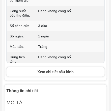
tiết kiệm điện:
Công suất
Hãng không công bố
tiêu thụ điện:
Số cánh cửa:
3 cửa
Số ngăn:
1 ngăn
Màu sắc:
Trắng
Dung tích
Hãng không công bố
tổng:
Xem chi tiết cấu hình
Dung tích sử
1190 lít
dụng:
Dung tích
1190 lít
Thông tin chi tiết
ngăn đông:
Nhiệt độ ngăn
≤ ­18°C
MÔ TẢ
đông: