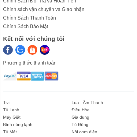
Chính Sách Đổi Trả và Hoàn Tiền
Chính sách vận chuyển và Giao nhận
Chính Sách Thanh Toán
Chính Sách Bảo Mật
Kết nối với chúng tôi
*Hình ảnh chỉ mang tính chất minh họa
Phương thức thanh toán
Công nghệ làm lạnh + khử khuẩn + chất liệu dàn
lạnh và loại Gas
-
Công nghệ làm lạnh trực tiếp
: Giúp
cấp đông thực
phẩm nhanh chóng
để giảm thiểu tình trạng hư hỏng
thực phẩm trong suốt thời gian bảo quản.
Tivi
Loa - Âm Thanh
-
Gas R600A
: Cho hiệu quả cấp đông cao với khả
Tủ Lạnh
Điều Hòa
năng
duy trì hơi lạnh được lâu hơn
bên trong tủ
Máy Giặt
Gia dụng
đông để bảo quản thực phẩm, nhờ đó mang lại khả
Bình nóng lạnh
Tủ Đông
năng
tiết kiệm điện đến 40%
.
Tủ Mát
Nồi cơm điện