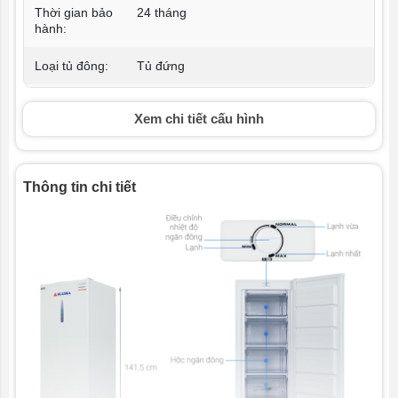
Thời gian bảo
24 tháng
hành:
Loại tủ đông:
Tủ đứng
Dung tích sử
215 lít
Xem chi tiết cấu hình
dụng:
Số cửa tủ
1 cửa
đông:
Thông tin chi tiết
Số ngăn tủ
1 ngăn đông (5 hộc)
đông:
Công suất:
100 W
Nhiệt độ ngăn
≤-18ºC
đông:
Điện năng
0.69 kW
tiêu thụ: