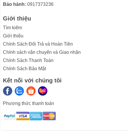
trắng đảm bảo tính thẩm mỹ cho tủ.
Bảo hành:
0917373236
Giới thiệu
Tìm kiếm
Giới thiệu
Chính Sách Đổi Trả và Hoàn Tiền
Chính sách vận chuyển và Giao nhận
Chính Sách Thanh Toán
Chính Sách Bảo Mật
Kết nối với chúng tôi
Phương thức thanh toán