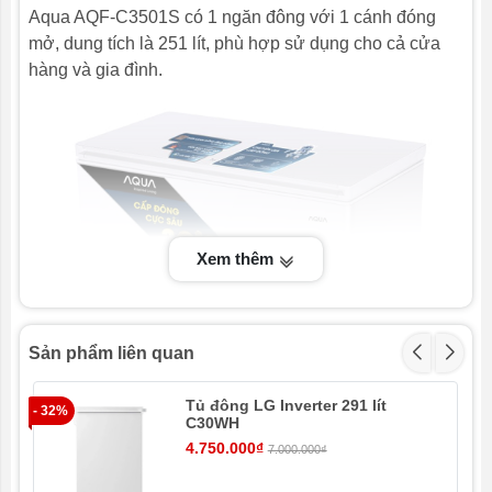
Aqua AQF-C3501S có 1 ngăn đông với 1 cánh đóng
mở, dung tích là 251 lít, phù hợp sử dụng cho cả cửa
hàng và gia đình.
Xem thêm
Sản phẩm liên quan
Tủ đông LG Inverter 291 lít
- 32%
C30WH
4.750.000₫
7.000.000₫
Tủ đông Aqua AQF-C3501S trang bị dàn lạnh ống đồng
siêu bền, giúp tủ đạt độ sâu xuống -30 độ C.