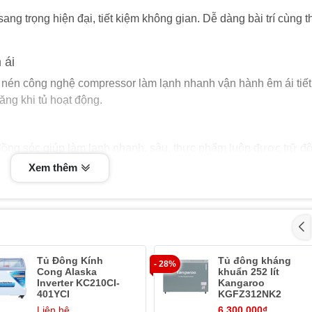
ang trọng hiện đại, tiết kiệm không gian. Dễ dàng bài trí cùng th
 ái
nén công nghệ compressor làm lạnh nhanh vận hành êm ái tiết
ng khi tủ hoạt động.
lồng sóc giúp làm lạnh nhanh, sâu, thực phẩm luôn được trữ đ
oàn vệ sinh tránh vi khuẩn, nấm mốc gây bệnh.
Xem thêm
cong chịu lực chắc chắn, cách nhiệt hiệu quả giúp tủ giữ lạnh t
Tủ Đông Kính
Tủ đông kháng
- 28%
Cong Alaska
khuẩn 252 lít
bằng nhôm phẳng lạnh nhanh, chống đóng tuyết tối đa
Inverter KC210CI-
Kangaroo
401YCI
KGFZ312NK2
độ bền cao.
Liên hệ
6.300.000₫
o chống thất thoát nhiệt giúp tủ hoạt động ổn định, tiết kiệm đ