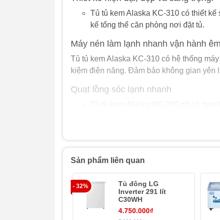
Tủ tủ kem Alaska KC-310 có thiết kế s
kế tổng thể căn phòng nơi đặt tủ.
Máy nén làm lạnh nhanh vận hành êm
Tủ tủ kem Alaska KC-310 có hệ thống máy 
kiệm điện năng. Đảm bảo không gian yên lă
Quạt lồng sóc lạnh nhanh
Tủ tủ kem Alaska KC-310 có có quạt 
trong môi trường lạnh, đảm bảo an t
Mặt kính cong chịu lực cách nhiệt tốt
Tủ tủ kem Alaska KC-310 có mặt kính 
Sản phẩm liên quan
hơn và tiết kiệm điện năng.
Vật liệu cao cấp
Tủ đông LG
- 32%
Inverter 291 lít
Tủ tủ kem Alaska KC-310 có lòng tủ 
C30WH
Lớp thành tủ dày, chịu được va đập, 
4.750.000₫
Foam cách nhiệt dầy dặn chất lượng ca