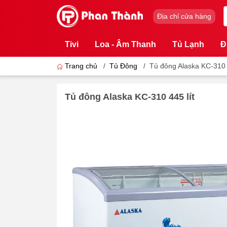
Địa chỉ cửa hàng
Tivi
Loa - Âm Thanh
Tủ Lạnh
Đ
Trang chủ
/
Tủ Đông
/
Tủ đông Alaska KC-310 
Tủ đông Alaska KC-310 445 lít