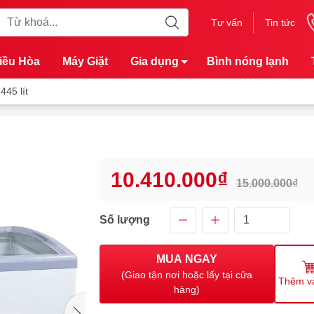
Tư vấn
Tin tức
iều Hòa
Máy Giặt
Gia dụng
Bình nóng lạnh
445 lít
10.410.000₫
15.000.000₫
Số lượng
MUA NGAY
(Giao tận nơi hoặc lấy tại cửa
Thêm v
hàng)