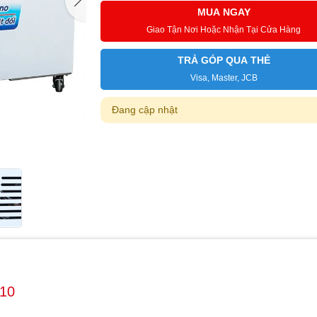
MUA NGAY
Giao Tận Nơi Hoặc Nhận Tại Cửa Hàng
TRẢ GÓP QUA THẺ
Visa, Master, JCB
Đang cập nhật