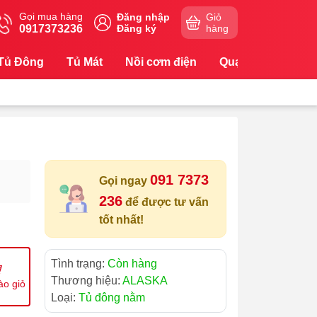
Gọi mua hàng
Đăng nhập
Giỏ
0917373236
Đăng ký
hàng
Tủ Đông
Tủ Mát
Nồi cơm điện
Quạt
Máy Lọc
091 7373
Gọi ngay
236
để được tư vấn
tốt nhất!
Tình trạng:
Còn hàng
Thương hiệu:
ALASKA
ào giỏ
Loại:
Tủ đông nằm