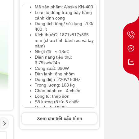
Mã sản phẩm: Alaska KN-400
Loại: tủ đông trưng bày hàng
cánh kính cong
Dung tích tổng/ sử dụng: 700/
400 lít
Kích thướC: 1871x817x865
mm (chưa tính bánh xe và tay
nắm)
Nhiệt độ: ≤-18oC
Điện năng tiêu thụ:
3.79kwh/24h
Công suất: 390W
Dàn lạnh: ống nhôm
Dòng điện: 220V/ 50Hz
Trọng lượng: 103 kg
Chân bánh xe: 4 chiếc
Lòng tủ: thép sơn
Số lượng rổ tủ: 5 chiếc
Gas lanh: R290
Bảo hành chính hãng 2 năm
Xem chi tiết cấu hình
Tủ đông kháng
Tủ đông