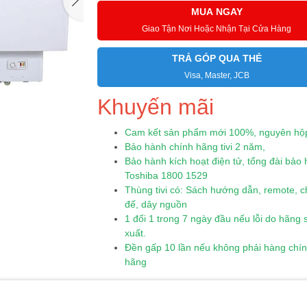
MUA NGAY
Giao Tận Nơi Hoặc Nhận Tại Cửa Hàng
TRẢ GÓP QUA THẺ
Visa, Master, JCB
Khuyến mãi
Cam kết sản phẩm mới 100%, nguyên hộ
Bảo hành chính hãng tivi 2 năm,
Bảo hành kích hoạt điện tử, tổng đài bảo
Toshiba 1800 1529
Thùng tivi có: Sách hướng dẫn, remote, 
đế, dây nguồn
1 đổi 1 trong 7 ngày đầu nếu lỗi do hãng 
xuất.
Đền gấp 10 lần nếu không phải hàng chí
hãng