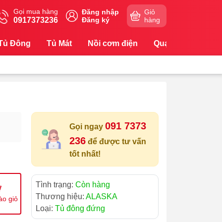
Gọi mua hàng
Đăng nhập
Giỏ
0917373236
Đăng ký
hàng
Tủ Đông
Tủ Mát
Nồi cơm điện
Quạt
Máy Lọc
091 7373
Gọi ngay
236
để được tư vấn
tốt nhất!
Tình trạng:
Còn hàng
Thương hiệu:
ALASKA
ào giỏ
Loại:
Tủ đông đứng