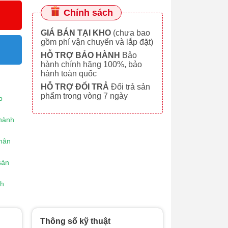
Chính sách
GIÁ BÁN TẠI KHO
(chưa bao
gồm phí vận chuyển và lắp đặt)
HỖ TRỢ BẢO HÀNH
Bảo
hành chính hãng 100%, bảo
hành toàn quốc
HỖ TRỢ ĐỔI TRẢ
Đổi trả sản
phẩm trong vòng 7 ngày
p
 hành
chân
sản
nh
Thông số kỹ thuật