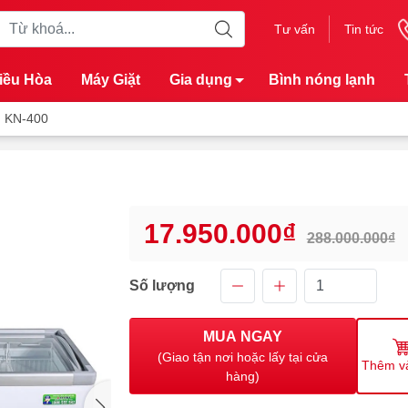
Tư vấn
Tin tức
iều Hòa
Máy Giặt
Gia dụng
Bình nóng lạnh
g KN-400
17.950.000₫
288.000.000₫
Số lượng
MUA NGAY
(Giao tận nơi hoặc lấy tại cửa
Thêm v
hàng)