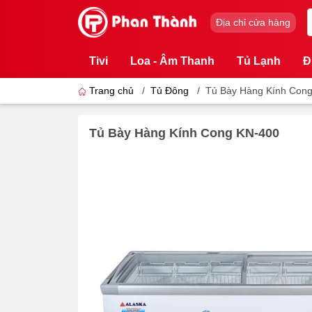
Địa chỉ cửa hàng
Tivi
Loa - Âm Thanh
Tủ Lạnh
Đ
Trang chủ
/
Tủ Đông
/
Tủ Bày Hàng Kính Con
Tủ Bày Hàng Kính Cong KN-400