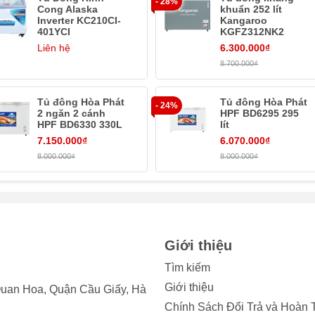
- 28%
Cong Alaska
khuẩn 252 lít
Inverter KC210CI-
Kangaroo
401YCI
KGFZ312NK2
Liên hệ
6.300.000₫
8.700.000₫
Tủ đông Hòa Phát
Tủ đông Hòa Phát
- 24%
2 ngăn 2 cánh
HPF BD6295 295
HPF BD6330 330L
lít
7.150.000₫
6.070.000₫
mặt kính cong
8.000.000₫
8.000.000₫
g bày hàng với 2 cánh kính cong lùa chịu lực. dung tích 700 lít
t kế đáp ứng mục đích vừa bảo quản vừa trưng bày sản phẩm đ
hàng bách hóa trong bảo quản và trưng bày kem, thịt, cá, đồ đôn
Giới thiệu
Tìm kiếm
Giới thiệu
uan Hoa, Quận Cầu Giấy, Hà
 – tủ kem
Chính Sách Đổi Trả và Hoàn 