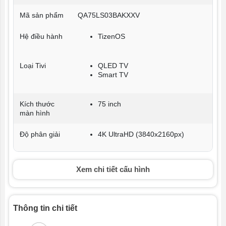
Mã sản phẩm
QA75LS03BAKXXV
Hệ điều hành
TizenOS
Loại Tivi
QLED TV
Smart TV
Kích thước
75 inch
màn hình
Độ phân giải
4K UltraHD (3840x2160px)
Bluetooth
v5.2
Xem chi tiết cấu hình
Kết nối
Ethernet (LAN)
Internet
WiFi 5
Thông tin chi tiết