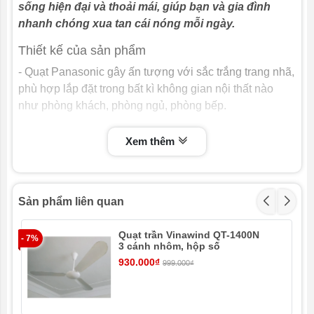
sống hiện đại và thoải mái, giúp bạn và gia đình
50Hz
Tần số
nhanh chóng xua tan cái nóng mỗi ngày.
5 cấp độ
Thiết kế của sản phẩm
Cấp độ
gió
- Quạt Panasonic gây ấn tượng với sắc trắng trang nhã,
phù hợp lắp đặt trong bất kì không gian nội thất nào
270 (m³/phút)
Lưu
lượng
như phòng khách, phòng ngủ, phòng bếp.
gió
- Thiết kế 3 cánh quạt có đường kính 150 cm, nhờ đó
Xem thêm
165 (m/phút)
Tốc độ
tạo luồng gió trải rộng và đều khắp căn phòng, làm mát
gió
hiệu quả.
Quạt trần Panasonic 3 cánh, Quạt trần 3
Loại
Sản phẩm liên quan
cánh
quạt
trần
Quạt trần Vinawind QT-1400N
- 7%
- 7
3 cấp độ, Công tắc an toàn, Dây an toàn,
Cấp độ
3 cánh nhôm, hộp số
Khóa cánh an toàn
an toàn
930.000₫
999.000₫
150 cm
Đường
kính
cánh