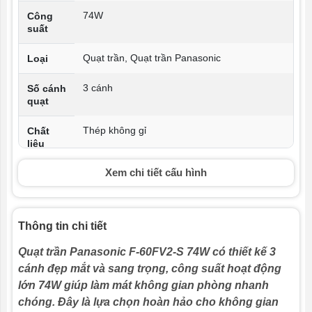
74W
Công
suất
Quạt trần, Quạt trần Panasonic
Loại
3 cánh
Số cánh
quạt
Thép không gỉ
Chất
liệu
Xem chi tiết cấu hình
30.4 cm (12inch)
Chiều
dài ti
quạt
Thông tin chi tiết
Việt Nam
Xuất xứ
Quạt trần Panasonic F-60FV2-S 74W
có thiết kế 3
220V
Điện áp
cánh đẹp mắt và sang trọng, công suất hoạt động
lớn 74W giúp làm mát không gian phòng nhanh
Màu trắng (MẪU MỚI)
Màu
sắc
chóng. Đây là lựa chọn hoàn hảo cho không gian