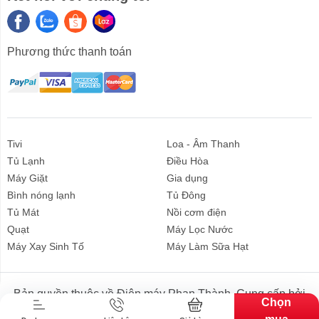
Phương thức thanh toán
Quạt quỳ Komasu có độ bền cao
Thiết kế cánh sắt, lồng mạ cứng cáp, giúp quạt có độ
bền cao, chống được va đập, nứt vỡ. Ngoài ra, thiết kế
Tivi
Loa - Âm Thanh
lồng sóc vừa giúp bảo vệ cánh quạt vừa đảm bảo an
Tủ Lạnh
Điều Hòa
toàn cho người sử dụng.
Máy Giặt
Gia dụng
Bình nóng lạnh
Tủ Đông
Tủ Mát
Nồi cơm điện
Quạt
Máy Lọc Nước
Liên hệ
Máy Xay Sinh Tố
Máy Làm Sữa Hạt
Bản quyền thuộc về Điện máy Phan Thành. Cung cấp bởi
Chọn
Sapo.