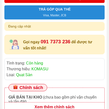
TRẢ GÓP QUA THẺ
Visa, Master, JCB
Đang cập nhật
091 7373 236
Gọi ngay
để được tư
vấn tốt nhất!
Tình trạng:
Còn hàng
Thương hiệu:
KOMASU
Loại:
Quạt Sàn
Chính sách
GIÁ BÁN TẠI KHO
(chưa bao gồm phí vận chuyển
và lắp đặt)
Xem thêm chính sách