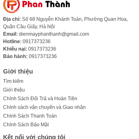
Địa chỉ:
Số 68 Nguyễn Khánh Toàn, Phường Quan Hoa,
Quận Cầu Giấy, Hà Nội
Email:
dienmayphanthanh@gmail.com
Hotline:
0917373236
Khiếu nại:
0917373236
Bảo hành:
0917373236
Quạt quỳ Komasu BS35TN vận hành êm ái
Giới thiệu
Công suất chỉ 115W vừa tiết kiệm điện năng vừa tạo
Tìm kiếm
làm gió mát dịu nhẹ, không gây khô da. Quạt có thiết kế
Giới thiệu
chân vững chắc, vận hành êm ái, không làm ảnh
Chính Sách Đổi Trả và Hoàn Tiền
hưởng đến giấc ngủ của bé yêu hay mọi thành viên
khác của gia đình.
Chính sách vận chuyển và Giao nhận
Chính Sách Thanh Toán
Chính Sách Bảo Mật
Kết nối với chúng tôi