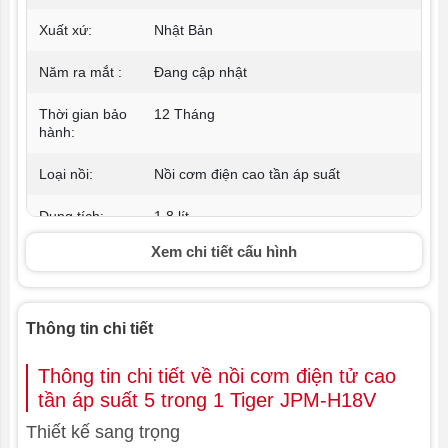
Xuất xứ:
Nhật Bản
Năm ra mắt :
Đang cập nhật
Thời gian bảo
12 Tháng
hành:
Loại nồi:
Nồi cơm điện cao tần áp suất
Dung tích:
1.8 lít
Xem chi tiết cấu hình
Công suất:
1210W
Chất liệu lòng
Kim loại phủ men gốm Cordierite
nồi:
Ceramic
Thông tin chi tiết
Chế độ nấu:
20 chế độ nấu
Thông tin chi tiết về nồi cơm điện tử cao
tần áp suất 5 trong 1 Tiger JPM-H18V
Màn hình hiển
Điện tử
thị:
Thiết kế sang trọng