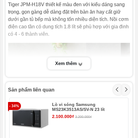
Tiger JPM-H18V thiết kế màu đen với kiểu dáng sang
Chiều dài dây
Đang cập nhật
điện:
trọng, gọn gàng dễ dàng đặt trên bàn ăn hay cất giữ
dưới gần tủ bếp mà không tốn nhiều diện tích. Nồi cơm
Khay hấp
Đang cập nhật
điện cao tần có dung tích 1.8 lít sẽ phù hợp với gia đinh
thực phẩm:
có 4 - 6 thành viên.
Công nghệ
Công nghệ từ tính (IH)
nấu:
Chức năng
Có
Xem thêm
giữ ấm:
Phụ kiện:
Cốc đong, Muỗng canh, Muỗng lấy cơm
Sản phẩm liên quan
Khối lượng
7.7 kg
sản phẩm
(kg):
Lò vi sóng Samsung
- 34%
- 3
MS23K3513AS/SV-N 23 lít
Kích thước
438 x 328 x 287 mm
2.100.000₫
3.200.000₫
sản phẩm: