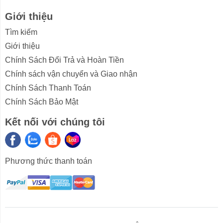
70% lượng hơi nước thoát ra ngoài giữ hương vị và
Giới thiệu
dinh dưỡng cho hạt cơm cũng như giúp nồi cơm luôn
Tìm kiếm
khô ráo và không bị đọng nước.
Giới thiệu
Chính Sách Đổi Trả và Hoàn Tiền
Chính sách vận chuyển và Giao nhận
Chi tiết các bộ phận của nồi cơm điện
Chính Sách Thanh Toán
Nắp trong có hình tổ ong đảm bảo hơi nước sẽ bốc hơi
Chính Sách Bảo Mật
nhanh và loại bỏ độ ẩm không cần thiết trong nồi cơm
khi gia nhiệt bằng cách ngăn chặn sự hình thành các
Kết nối với chúng tôi
giọt nước và thay vào đó tạo thành một lớp màng nước
mỏng giữ hạt cơm luôn ấm, dẻo và bóng. Nắp trong có
gioăng kín hơi giữ cơm ấm trong vòng 5 giờ kể cả khi bị
Phương thức thanh toán
mất điện và hạn chế cơm bị ôi, thiu do vi khuẩn bên
ngoài tác động. Nắp trong và nắp thoát hơi có thể tháo
rời để vệ sinh.