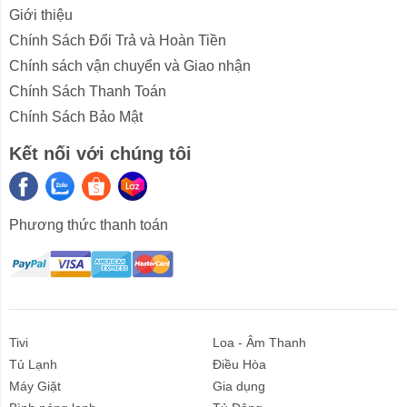
Giới thiệu
Chính Sách Đổi Trả và Hoàn Tiền
Chính sách vận chuyển và Giao nhận
Chính Sách Thanh Toán
Chính Sách Bảo Mật
Kết nối với chúng tôi
Nồi cơm điện Cuckoo trang bị lòng nồi phủ men
X-Wall Black Shine cao cấp độc quyền của
Cuckoo
Phương thức thanh toán
Độ dày lòng nồi 3.183 mm, bền bỉ, nấu cơm an toàn,
không dính cháy, chống trầy xước, dễ dàng vệ sinh. Có
tay cầm 2 bên thành nồi tiện lợi, tránh bỏng nóng khi sử
dụng.
Tivi
Loa - Âm Thanh
Xem thêm: Ưu điểm của lòng nồi hợp kim nhôm tráng
Tủ Lạnh
Điều Hòa
men chống dính
Máy Giặt
Gia dụng