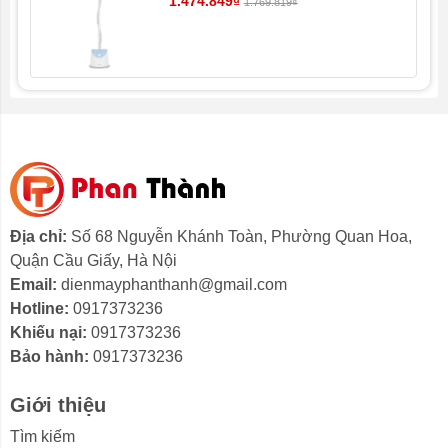
1.474.849₫
1.769.819₫
Nồi cơm Cuckoo với màu trắng ngà trang nhã, quý
phái, giúp tăng tính thẩm mỹ cho không gian bếp.
Địa chỉ:
Số 68 Nguyễn Khánh Toàn, Phường Quan Hoa,
Quận Cầu Giấy, Hà Nội
Email:
dienmayphanthanh@gmail.com
Hotline:
0917373236
Dung tích 1.8 lít dùng nấu cơm phù hợp cho gia
Khiếu nại:
0917373236
đình 4 – 6 thành viên
Bảo hành:
0917373236
Nấu được 8 - 10 cốc gạo đi kèm nồi.
Giới thiệu
Tìm kiếm