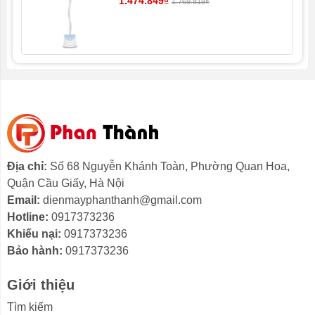
1.474.849₫
1.769.819₫
tần Cuckoo CRP-JHR1060FD
Nồi có nhiều chế độ nấu riêng biệt để phù hợp nhất
theo từng yêu cầu và sở thích nấu nướng của từng
khách hàng.
+ Nấu cơm, nấu nhanh, nấu cơm trộn,nấu ngũ cốc nấu
cơm làm kimbap, nấu cơm dinh dưỡng, nấu cơm gạo
lứt, nấu xôi …
+ Nấu cháo dinh dưỡng, cháo hầm xương ….
Địa chỉ:
Số 68 Nguyễn Khánh Toàn, Phường Quan Hoa,
Quận Cầu Giấy, Hà Nội
+ Hầm,tần sâm,làm món gà tần sâm …
Email:
dienmayphanthanh@gmail.com
+ Được tích hợp các chương trình nấu cao nhất và hiện
Hotline:
0917373236
đại nhất.
Khiếu nại:
0917373236
Bảo hành:
0917373236
Giới thiệu
Tìm kiếm