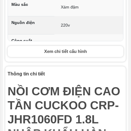
Màu sắc
Xám đậm
Nguồn điện
220v
Công suất
1445 W
Xem chi tiết cấu hình
Nước sản xuất
Hàn quốc
Thông tin chi tiết
Trọng lượng
8.6 kg
NỒI CƠM ĐIỆN CAO
Bảo hành
24 tháng
TẦN CUCKOO CRP-
Công nghệ
JHR1060FD
1.8L
Công nghệ cao tần