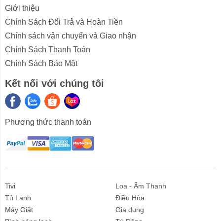
Giới thiệu
Chính Sách Đổi Trả và Hoàn Tiền
Chính sách vận chuyển và Giao nhận
Chính Sách Thanh Toán
Chính Sách Bảo Mật
Kết nối với chúng tôi
Phương thức thanh toán
3. Công nghệ nồi cơm điện cao tần
Cuckoo CRP-JHR1060FD sử dụng.
Công nghệ lòng nồi Xwall Stainless Coating + Full
Tivi
Loa - Âm Thanh
Stainless Eco Curved Wave chống dính tuyệt đối với
Tủ Lạnh
Điều Hòa
bất kỳ nguyên liệu nào được sử dụng.
Máy Giặt
Gia dụng