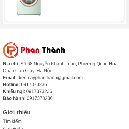
người dùng dễ dàng lựa chọn các chức năng sấy phù
hợp với chất liệu đồ.
*Hình ảnh chỉ mang tính chất minh họa
Động cơ – Công nghệ tiết kiệm điện
– Trang bị công nghệ
cảm biến thông minh Giác quan
thứ 6 – 6th SENSE
có thể điều chỉnh nhiệt độ cùng
Địa chỉ:
Số 68 Nguyễn Khánh Toàn, Phường Quan Hoa,
thời gian sấy phù hợp với khối lượng và độ ẩm của đồ
Quận Cầu Giấy, Hà Nội
giặt, nhờ đó nâng cao hiệu quả sấy đồ cũng như giúp
Email:
dienmayphanthanh@gmail.com
cho máy sấy dưới 8kg này tiết kiệm năng lượng khi vận
Hotline:
0917373236
hành cũng như thời gian chờ đợi cho người dùng.
Khiếu nại:
0917373236
Bảo hành:
0917373236
*Hình ảnh chỉ mang tính chất minh họa
Giới thiệu
Công nghệ sấy nổi bật
Tìm kiếm
– Chức năng
giặt hấp 20 phút
có khả năng làm mới