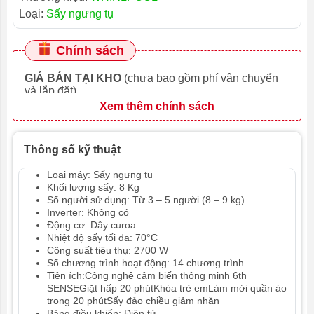
Loại:
Sấy ngưng tụ
Chính sách
GIÁ BÁN TẠI KHO
(chưa bao gồm phí vận chuyển
và lắp đặt)
Xem thêm chính sách
Thông số kỹ thuật
Loại máy: Sấy ngưng tụ
Khối lượng sấy: 8 Kg
Số người sử dụng: Từ 3 – 5 người (8 – 9 kg)
Inverter: Không có
Động cơ: Dây curoa
Nhiệt độ sấy tối đa: 70°C
Công suất tiêu thụ: 2700 W
Số chương trình hoạt động: 14 chương trình
Tiện ích:Công nghệ cảm biến thông minh 6th
SENSEGiặt hấp 20 phútKhóa trẻ emLàm mới quần áo
trong 20 phútSấy đảo chiều giảm nhăn
Bảng điều khiển: Điện tử