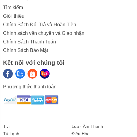
Điều khiển dễ dàng
Tìm kiếm
Sản phẩm được điều khiển bằng nút bấm và hiển thị
Giới thiệu
thông quan màn hình LED, giúp người dùng dễ dàng
Chính Sách Đổi Trả và Hoàn Tiền
thao tác trong quá trình sử dụng.
Chính sách vận chuyển và Giao nhận
Chính Sách Thanh Toán
Chính Sách Bảo Mật
Ngoài ra, thiết bị có đa dạng chu trình rửa, hỗ trợ bạn
được nhiều lựa chọn tùy chỉnh phù hợp. Hệ thống sấy
Kết nối với chúng tôi
có trong máy cũng được tối ưu hóa, tăng cường để có
thể giúp bát, đĩa nhanh khô.
Hẹn giờ thông minh
Phương thức thanh toán
Máy có chế độ hẹn giờ với thời gian tối đa là 24h, chủ
động đóng tắt theo thời gian đã được cài sẵn. Giúp
người dùng tiết kiệm được thời gian cho bản thân và
gia đình.
Tivi
Loa - Âm Thanh
Tủ Lạnh
Điều Hòa