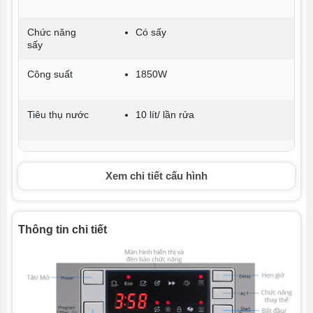
Chức năng
Có sấy
sấy
Công suất
1850W
Tiêu thụ nước
10 lít/ lần rửa
Số bộ rửa
11 Bộ
Xem chi tiết cấu hình
Chức năng
Rửa nhanh
Chống tràn và rò rỉ
Giá rổ linh động có ngăn chứa
Thông tin chi tiết
dao kéo
Khóa trẻ em
Giảm hơi nước đọng bằng chức
năng lấy gió trong
Rửa nước nóng
6 chương trinh rửa
Rửa tiết kiệm điện