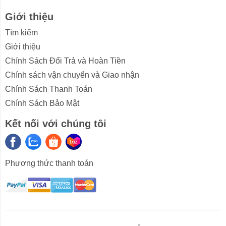
Giới thiệu
Ngăn trên cùng là có thiết kế nhỏ nên phù hợp đựng
dao, kéo, nĩa, thìa,... có thiết kế khá kín tránh làm rơi
Tìm kiếm
dao, kéo ra trong quá trình rửa. Đặc biệt có thể nâng lên
Giới thiệu
hoặc tháo ra để tăng không gian cho các dụng cụ của
Chính Sách Đổi Trả và Hoàn Tiền
giỏ phía dưới.
Chính sách vận chuyển và Giao nhận
Ngăn ở giữa, được thiết kế để được các vật dụng có
Chính Sách Thanh Toán
kích thước nhỏ như ly, cốc, bát, đĩa nhỏ,... Chiều cao
Chính Sách Bảo Mật
của ngăn này có thể tùy chỉnh linh hoạt bằng các bánh
xe bên hông giỏ nhờ đó tạo được đa dạng không gian
Kết nối với chúng tôi
khác nhau.
Ngăn cuối cùng được thiết kế có thể đặt để được các
Phương thức thanh toán
đồ dùng lớn hơn như chảo, nồi, nắp nổi, đĩa, tô,...
Xem thêm cách sắp xếp chén đĩa trong hướng dẫn sử
dụng.
Rửa sạch khoảng 3 - 4 bữa ăn gia đình Việt 4 - 5