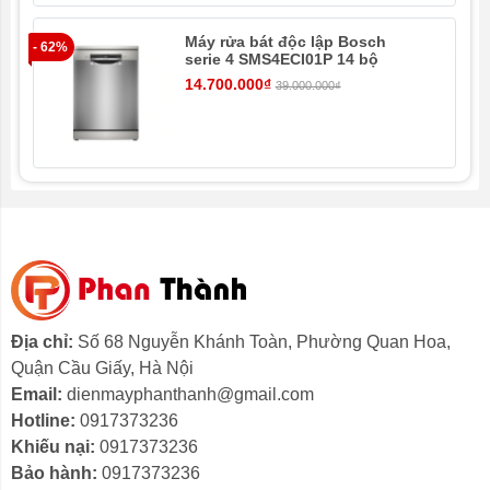
Kiểu dáng hiện đại, nhỏ gọn
Máy rửa bát độc lập Bosch
Máy rửa chén độc lập mang thiết kế màu bạc Inox hiện
- 62%
- 4
serie 4 SMS4ECI01P 14 bộ
đại cùng với lớp vỏ ngoài được làm từ vật liệu thép
14.700.000₫
39.000.000₫
không gỉ, tạo nên độ chắc chắn và sang trọng cho
không gian bếp nhà bạn.
Địa chỉ:
Số 68 Nguyễn Khánh Toàn, Phường Quan Hoa,
Quận Cầu Giấy, Hà Nội
Email:
dienmayphanthanh@gmail.com
Hotline:
0917373236
3 khay rửa chén đĩa tiện lợi
Khiếu nại:
0917373236
Máy rửa chén có 3 khay đựng chén để người dùng có
Bảo hành:
0917373236
thể tùy vào nhu cầu mà sắp xếp cho phù hợp.