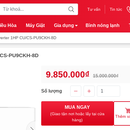
Tư vấn
Tin tức
iều Hòa
Máy Giặt
Gia dụng
Bình nóng lạnh
nverter 1HP CU/CS-PU9CKH-8D
U/CS-PU9CKH-8D
9.850.000₫
15.000.000₫
Số lượng
MUA NGAY
(Giao tận nơi hoặc lấy tại cửa
Thêm v
hàng)