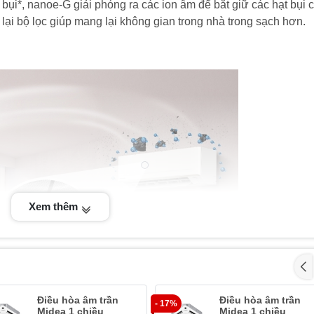
 bụi*, nanoe-G giải phóng ra các ion âm để bắt giữ các hạt bụi 
lại bộ lọc giúp mang lại không gian trong nhà trong sạch hơn.
Xem thêm
Điều hòa âm trần
Điều hòa âm trần
- 17%
Midea 1 chiều
Midea 1 chiều