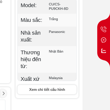
có
Model:
CU/CS-
PU9CKH-8D
Màu sắc:
Trắng
Nhà sản
Panasonic
xuất:
Thương
Nhật Bản
hiệu đến
từ:
Xuất xứ
Malaysia
sản
Xem chi tiết cấu hình
phẩm:
Năm ra
2026
Điều hoà âm trần
Điều hòa
- 1%
- 1%
Midea 24000BTU 1
Midea 2