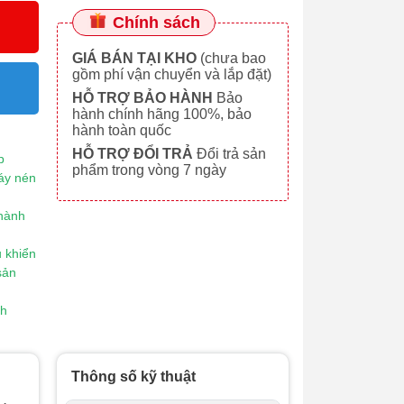
Chính sách
GIÁ BÁN TẠI KHO
(chưa bao
gồm phí vận chuyển và lắp đặt)
HỖ TRỢ BẢO HÀNH
Bảo
hành chính hãng 100%, bảo
hành toàn quốc
HỖ TRỢ ĐỔI TRẢ
Đổi trả sản
p
phẩm trong vòng 7 ngày
áy nén
 hành
 khiển
sản
nh
Thông số kỹ thuật