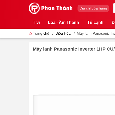
Địa chỉ cửa hàng
Tivi
Loa - Âm Thanh
Tủ Lạnh
Đ
Trang chủ
/
Điều Hòa
/
Máy lạnh Panasonic I
Máy lạnh Panasonic Inverter 1HP C