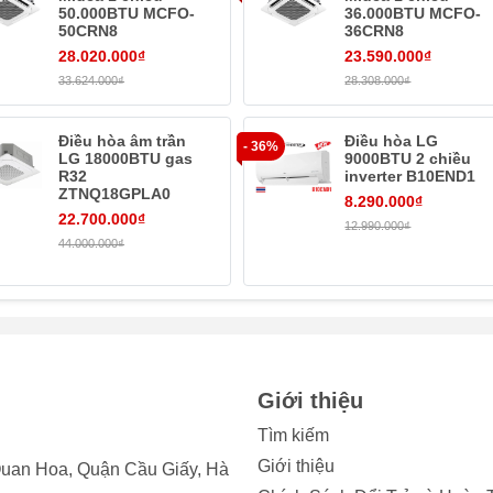
50.000BTU MCFO-
36.000BTU MCFO-
50CRN8
36CRN8
28.020.000₫
23.590.000₫
33.624.000₫
28.308.000₫
Điều hòa âm trần
Điều hòa LG
- 36%
LG 18000BTU gas
9000BTU 2 chiều
R32
inverter B10END1
ZTNQ18GPLA0
8.290.000₫
22.700.000₫
12.990.000₫
44.000.000₫
khí mọi lúc mọi nơi
bạn không có mặt, chỉ với
Giới thiệu
ện thoại thông minh hoặc máy tính bảng của bạn. Ứng dụng có
Tìm kiếm
ều phòng khác nhau phù hợp với nhu cầu của bạn.
Giới thiệu
uan Hoa, Quận Cầu Giấy, Hà