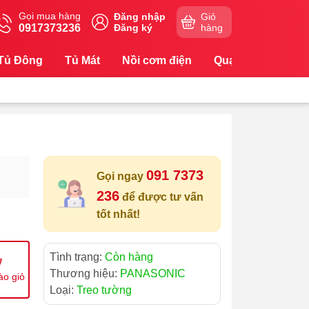
Gọi mua hàng
Đăng nhập
Giỏ
0917373236
Đăng ký
hàng
Tủ Đông
Tủ Mát
Nồi cơm điện
Quạt
Máy Lọc
091 7373
Gọi ngay
236
để được tư vấn
tốt nhất!
Tình trạng:
Còn hàng
Thương hiệu:
PANASONIC
ào giỏ
Loại:
Treo tường