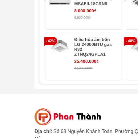
MSAFII-18CRN8
8.000.000₫
9.900.000₫
Điều hòa âm trần
- 42%
- 48%
LG 24000BTU gas
R32
ZTNQ24GPLA1
25.400.000₫
44.000.000₫
Kết nối và điều khiển điều hòa không 
Thỏa sức điều khiển điều hòa ngay cả khi 
ứng dụng Panasonic Comfort Cloud trên đi
kết nối và điều khiển nhiều thiết bị ở nhi
Địa chỉ:
Số 68 Nguyễn Khánh Toàn, Phường Q