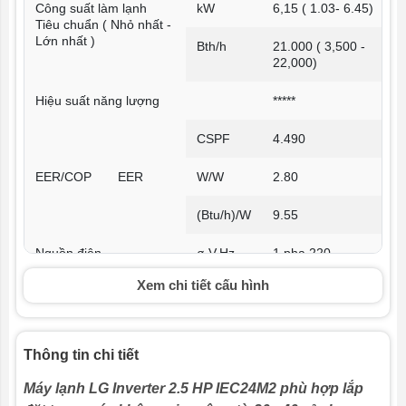
Công suất làm lạnh
kW
6,15 ( 1.03- 6.45)
Tiêu chuẩn ( Nhỏ nhất -
Lớn nhất )
Bth/h
21.000 ( 3,500 -
22,000)
Hiệu suất năng lượng
*****
CSPF
4.490
EER/COP
EER
W/W
2.80
(Btu/h)/W
9.55
Nguồn điện
ø,V,Hz
1 pha,220 -
240V,50 Hz
Xem chi tiết cấu hình
Điện năng
Làm lạnh
W
2.200 (270 - 2.400
tối thiểu
)
Tiêu
Thông tin chi tiết
chuẩn (
Nhỏ nhất -
Máy lạnh LG Inverter 2.5 HP IEC24M2 phù hợp lắp
Lớn nhất )