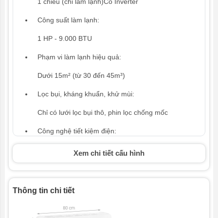
1 chiều (chỉ làm lạnh)Có Inverter
Công suất làm lạnh:
1 HP - 9.000 BTU
Phạm vi làm lạnh hiệu quả:
Dưới 15m² (từ 30 đến 45m³)
Lọc bụi, kháng khuẩn, khử mùi:
Chỉ có lưới lọc bụi thô, phin lọc chống mốc
Công nghệ tiết kiệm điện:
EcoInverter
Xem chi tiết cấu hình
Làm lạnh nhanh:
Turbo
Thông tin chi tiết
Tiện ích: