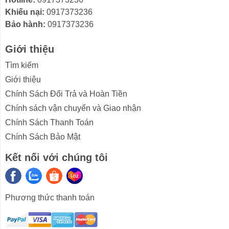
làm việc phù hợp giúp tiết kiệm điện năng nhưng vẫn
Khiếu nại:
0917373236
mang lại cho bạn trải nghiệm thoải mái cho người dùng.
Bảo hành:
0917373236
Giới thiệu
Tìm kiếm
Giới thiệu
Chính Sách Đổi Trả và Hoàn Tiền
Chính sách vận chuyển và Giao nhận
Chính Sách Thanh Toán
Chính Sách Bảo Mật
Kết nối với chúng tôi
Trở thành chiếc quạt treo tường với chế độ Fan
Only
Nhờ chế độ Fan Only, bạn có thể tắt tính năng làm lạnh
Phương thức thanh toán
để biến chiếc máy lạnh thành chiếc quạt gió với nhiều
cấp độ gió để sử dụng thoải mái vào những ngày thời
tiết thoáng mát.