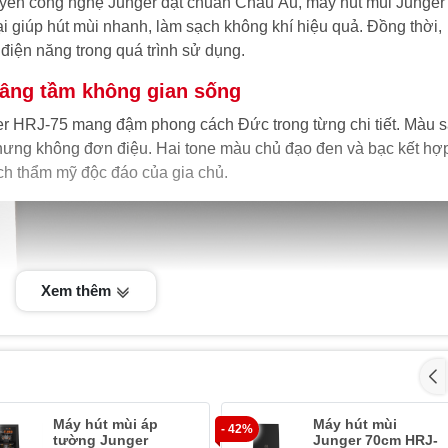
uyền công nghệ Junger đạt chuẩn Châu Âu, máy hút mùi Junger
i giúp hút mùi nhanh, làm sạch không khí hiệu quả. Đồng thời,
ệm điện năng trong quá trình sử dụng.
nâng tầm không gian sống
ger HRJ-75 mang đậm phong cách Đức trong từng chi tiết. Màu 
hưng không đơn điệu. Hai tone màu chủ đạo đen và bạc kết hợ
ách thẩm mỹ độc đáo của gia chủ.
Xem thêm
Máy hút mùi áp
Máy hút mùi
- 42%
tường Junger
Junger 70cm HRJ-