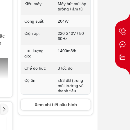
Kiểu máy:
Máy hút mùi áp
tường / âm tủ
Công suất:
204W
Điện áp:
220-240V / 50-
sắc
60Hz
p
Lưu lượng
1400m3/h
gió:
Chế độ hút:
3 tốc độ
Độ ồn:
≤53 dB (trong
môi trường vô
thanh tiêu
chuẩn)
Xem chi tiết cấu hình
Lưới lọc:
Lưới lọc Smart
Filter hình kim
tự tháp ngược