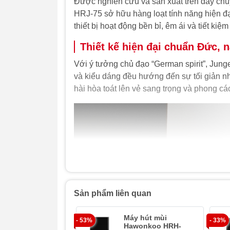
Được nghiên cứu và sản xuất trên dây ch
HRJ-75 sở hữu hàng loạt tính năng hiện đạ
thiết bị hoạt động bền bỉ, êm ái và tiết ki
Thiết kế hiện đại chuẩn Đức, 
Với ý tưởng chủ đạo “German spirit”, Jun
và kiểu dáng đều hướng đến sự tối giản n
hài hòa toát lên vẻ sang trọng và phong c
Sản phẩm liên quan
Máy hút mùi
- 53%
- 33%
Hawonkoo HRH-