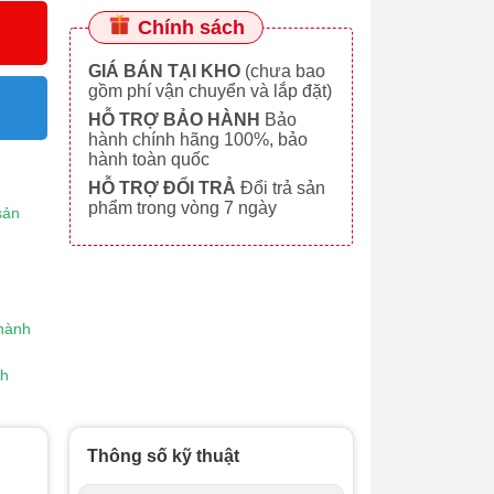
Chính sách
GIÁ BÁN TẠI KHO
(chưa bao
gồm phí vận chuyển và lắp đặt)
HỖ TRỢ BẢO HÀNH
Bảo
hành chính hãng 100%, bảo
hành toàn quốc
HỖ TRỢ ĐỔI TRẢ
Đổi trả sản
phẩm trong vòng 7 ngày
sản
 hành
nh
Thông số kỹ thuật