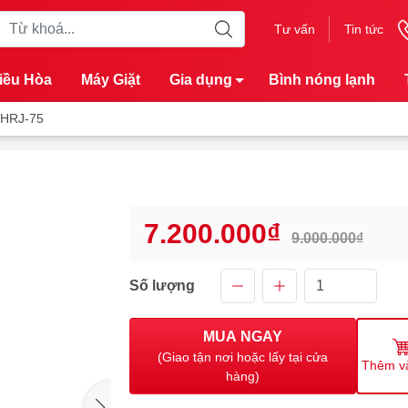
Tư vấn
Tin tức
iều Hòa
Máy Giặt
Gia dụng
Bình nóng lạnh
 HRJ-75
7.200.000₫
9.000.000₫
Số lượng
MUA NGAY
(Giao tận nơi hoặc lấy tại cửa
Thêm v
hàng)