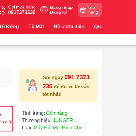
Gọi mua hàng
Đăng nhập
Giỏ
0917373236
Đăng ký
hàng
Tủ Đông
Tủ Mát
Nồi cơm điện
Quạt
Máy Lọc
091 7373
Gọi ngay
236
để được tư vấn
tốt nhất!
Tình trạng:
Còn hàng
Thương hiệu:
JUNGER
ào giỏ
Loại:
Máy Hút Mùi Hình Chữ T