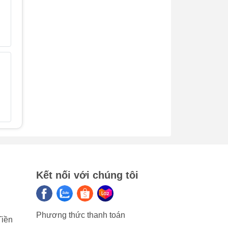
Cánh quạt:
Kim loại cao
cấp phủ Teflon
Động cơ:
AC thế hệ mới
Bảng điều
Cảm ứng -
khiển:
Direct Control
Hệ thống đèn
Đèn LED 4W
Khung máy:
Hợp kim thép
cao cấp, phủ
sơn tĩnh điện
ắp
Ống thoát:
Vật liệu nhôm
không gỉ cao
cấp
Kết nối với chúng tôi
Kích thước
745 (ngang) x
sản phẩm:
480 (sâu) x 600
(cao) mm (đã
dùng
bao gồm lưới
Phương thức thanh toán
Tiền
lọc, khay hứng