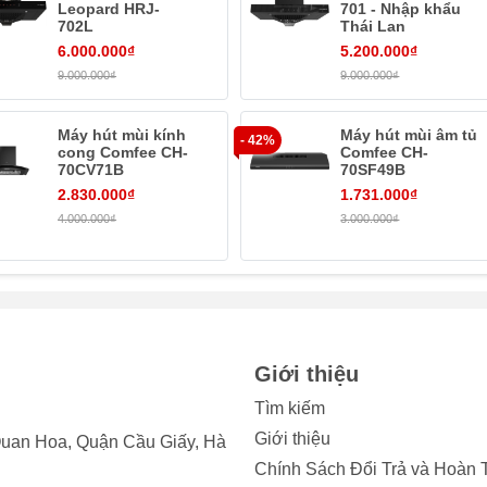
Leopard HRJ-
701 - Nhập khẩu
702L
Thái Lan
6.000.000₫
5.200.000₫
9.000.000₫
9.000.000₫
Máy hút mùi kính
Máy hút mùi âm tủ
- 42%
cong Comfee CH-
Comfee CH-
70CV71B
70SF49B
2.830.000₫
1.731.000₫
4.000.000₫
3.000.000₫
iện đại chuẩn Đức nâng tầm không gian sống.
âm tủ, áp tường và kích thước nhỏ gọn, Junger HRJ-75 có thể l
 tiết kiệm diện tích cho căn bếp thêm rộng rãi thoáng mát.
Giới thiệu
đặt áp tường hoặc âm tủ, phù hợp nhiều không gian.
Tìm kiếm
ontrol
trực quan, dễ hiểu, phù hợp với đa số đối tượng người 
Giới thiệu
uan Hoa, Quận Cầu Giấy, Hà
iản, thuận tiện nhất.
Chính Sách Đổi Trả và Hoàn 