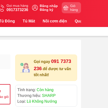
Gọi mua hàng
Đăng nhập
Giỏ
0917373236
Đăng ký
hàng
Tủ Đông
Tủ Mát
Nồi cơm điện
Quạt
Máy Lọc
091 7373
Gọi ngay
236
để được tư vấn
tốt nhất!
Tình trạng:
Còn hàng
Thương hiệu:
SHARP
ào giỏ
Loại:
Lò Không Nướng