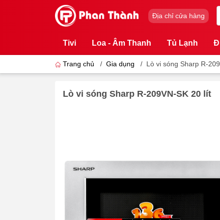
Địa chỉ cửa hàng
Tivi
Loa - Âm Thanh
Tủ Lạnh
Đ
Trang chủ
/
Gia dụng
/
Lò vi sóng Sharp R-209
Lò vi sóng Sharp R-209VN-SK 20 lít