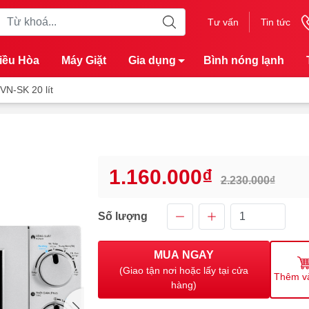
Tư vấn
Tin tức
iều Hòa
Máy Giặt
Gia dụng
Bình nóng lạnh
VN-SK 20 lít
1.160.000₫
2.230.000₫
Số lượng
MUA NGAY
(Giao tận nơi hoặc lấy tại cửa
Thêm v
hàng)