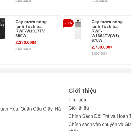
3.000.000₫
2.100.000₫
Cây nước nóng
Cây nước nóng
- 9%
lạnh Toshiba
lạnh Toshiba
ận tiện cho gia đình có ít thành viên
RWF-W1917TV
RWF-
650W
W1664TV(W1)
 cho mọi không gian, kích thước nhỏ nhắn dễ lắp đặt trên kệ bế
670W
2.380.000₫
2.730.000₫
3.000.000₫
3.000.000₫
Giới thiệu
Tìm kiếm
Giới thiệu
uan Hoa, Quận Cầu Giấy, Hà
Chính Sách Đổi Trả và Hoàn 
Chính sách vận chuyển và Gi