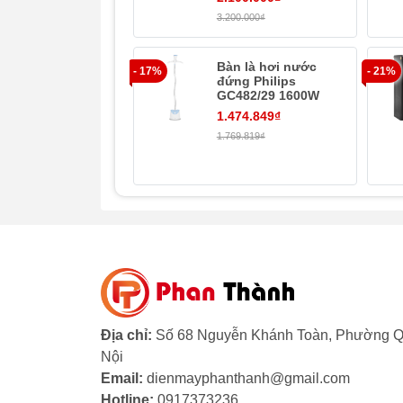
3.200.000₫
Bàn là hơi nước
- 17%
- 21%
đứng Philips
Lò vi sóng dung tích 20 lít sử dụng thu
GC482/29 1600W
1.474.849₫
Kiểu dáng truyền thống, đơn giản, dễ dùng
1.769.819₫
kệ tủ,…
Địa chỉ:
Số 68 Nguyễn Khánh Toàn, Phường Q
Nội
Email:
dienmayphanthanh@gmail.com
Hotline:
0917373236