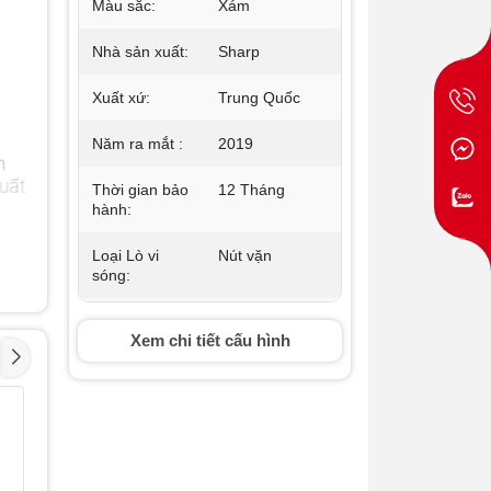
Màu sắc:
Xám
Nhà sản xuất:
Sharp
Xuất xứ:
Trung Quốc
Năm ra mắt :
2019
Thời gian bảo
12 Tháng
hành:
Loại Lò vi
Nút vặn
sóng:
Dung tích:
20 Lít
Xem chi tiết cấu hình
Công suất:
700 W
Nồi cơm điện
Nồi cơm 
Công suất
Không nướng
- 19%
- 16%
Zojirushi 1 lít NP-
Tiger 1.8
nướng:
HRQ10
A18W
13.800.000₫
6.100.00
Chức năng
Rã đông, hâm,