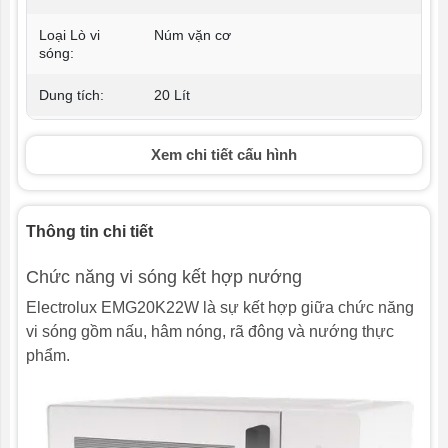
Loại Lò vi
Núm vặn cơ
sóng:
Dung tích:
20 Lít
Công suất:
800 W
Xem chi tiết cấu hình
Công suất
1000 W
nướng:
Thông tin chi tiết
Tiện ích:
Vi sóng và nướng
Chức năng vi sóng kết hợp nướng
Khối lượng
11.21 kg
sản phẩm
Electrolux EMG20K22W là sự kết hợp giữa chức năng
(kg):
vi sóng gồm nấu, hâm nóng, rã đông và nướng thực
phẩm.
Kích thước
455 x 261 x 353 mm
sản phẩm: