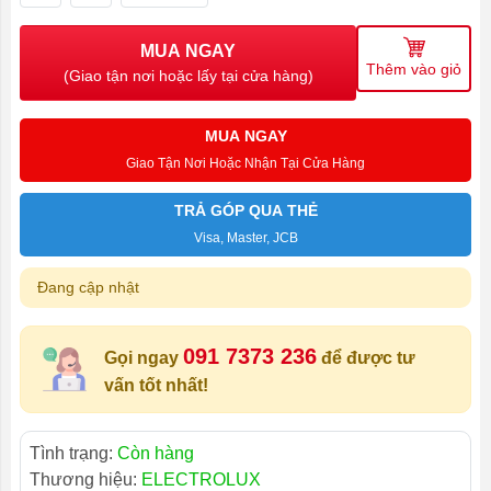
MUA NGAY
Thêm vào giỏ
(Giao tận nơi hoặc lấy tại cửa hàng)
MUA NGAY
Giao Tận Nơi Hoặc Nhận Tại Cửa Hàng
TRẢ GÓP QUA THẺ
Visa, Master, JCB
Đang cập nhật
091 7373 236
Gọi ngay
để được tư
vấn tốt nhất!
Tình trạng:
Còn hàng
Thương hiệu:
ELECTROLUX