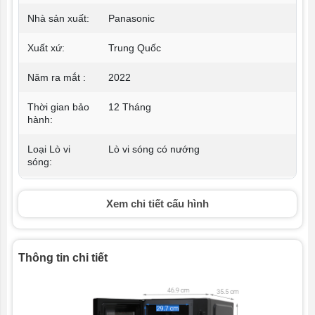
Nhà sản xuất:
Panasonic
Xuất xứ:
Trung Quốc
Năm ra mắt :
2022
Thời gian bảo
12 Tháng
hành:
Loại Lò vi
Lò vi sóng có nướng
sóng:
Dung tích:
24 lít Lít
Xem chi tiết cấu hình
Công suất:
Vi sóng: 900W W
Công suất
1000W
Thông tin chi tiết
nướng:
Chức năng
Vi sóng, nấu, nướng, rã đông
chính: