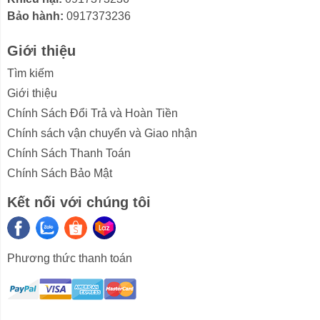
- Khoang lò được làm bằng thép tráng men nên bền bỉ,
Bảo hành:
0917373236
an toàn, đồng thời hạn chế thức ăn bám dính, dễ dàng
Giới thiệu
vệ sinh sạch sau khi dùng.
Tìm kiếm
- Bảng điều khiển nút vặn dễ dàng tùy chỉnh, phù hợp
Giới thiệu
với cả người lớn tuổi.
Chính Sách Đổi Trả và Hoàn Tiền
Chính sách vận chuyển và Giao nhận
Chính Sách Thanh Toán
Chính Sách Bảo Mật
Kết nối với chúng tôi
Phương thức thanh toán
Chế độ nấu
- Nấu vi sóng.