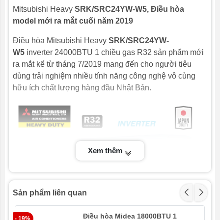
Rộng x
Dàn
mm
640x800(+71)x290
Mitsubishi Heavy
SRK/SRC24YW-W5, Điều hòa
Sâu)
nóng
model mới ra mắt cuối năm 2019
Trọng
Dàn
kg
15,5
Điều hòa Mitsubishi Heavy
SRK/SRC24YW-
lượng tịnh
lạnh
W5
inverter 24000BTU 1 chiều gas R32 sản phẩm mới
Dàn
kg
42
ra mắt kể từ tháng 7/2019 mang đến cho người tiêu
nóng
dùng trải nghiệm nhiều tính năng công nghệ vô cùng
hữu ích chất lượng hàng đầu Nhật Bản.
Lưu lượng
Dàn
m3/min
20,5
gió
lạnh
Dàn
m3/min
41,5
nóng
Xem thêm
Môi chất lạnh
R32
Kích cỡ
Đường
mm
ɸ6.35 (1/4'')
đường ống
lỏng
Sản phẩm liên quan
Đường
mm
ɸ12.7 (1/2'')
Gas
Điều hòa Midea 18000BTU 1
- 19%
- 1