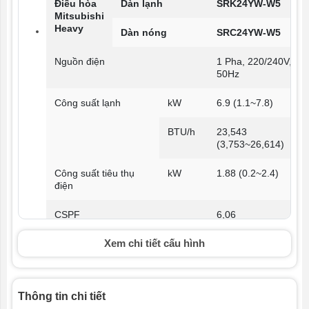
Điều hòa
Dàn lạnh
SRK24YW-W5
Mitsubishi
Heavy
Dàn nóng
SRC24YW-W5
Nguồn điện
1 Pha, 220/240V,
50Hz
Công suất lạnh
kW
6.9 (1.1~7.8)
BTU/h
23,543
(3,753~26,614)
Công suất tiêu thụ
kW
1.88 (0.2~2.4)
điện
CSPF
6,06
Xem chi tiết cấu hình
Dòng điện
A
8,8
Kích thước
Dàn
mm
339x1197x262
ngoài
lạnh
Thông tin chi tiết
(Cao x