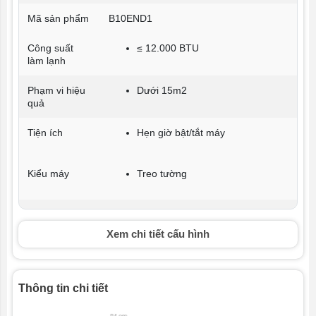
Mã sản phẩm
B10END1
Công suất
≤ 12.000 BTU
làm lạnh
Phạm vi hiệu
Dưới 15m2
quả
Tiện ích
Hẹn giờ bật/tắt máy
Kiểu máy
Treo tường
Tính năng nổi
Công nghệ Inverter
bật
Xem chi tiết cấu hình
Công suất
1HP-9200 BTU
Thông tin chi tiết
Tấm lọc
Màng lọc bụi