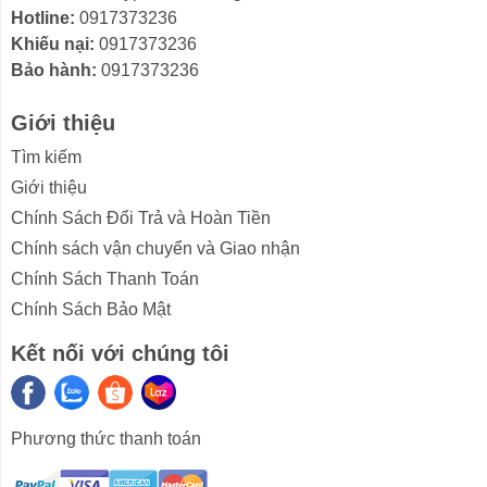
Hotline:
0917373236
tản nhiệt và duy trì khả năng làm mát, hạn chế ăn mòn,
Khiếu nại:
0917373236
tăng tuổi thọ.
Bảo hành:
0917373236
Giới thiệu
Tìm kiếm
Giới thiệu
Chính Sách Đổi Trả và Hoàn Tiền
Chính sách vận chuyển và Giao nhận
Chính Sách Thanh Toán
Chính Sách Bảo Mật
Kết nối với chúng tôi
*Hình ảnh chỉ mang tính chất minh họa
Công nghệ làm lạnh
- Công suất làm lạnh 1 HP - 9.200 BTU phù hợp với
Phương thức thanh toán
diện tích dưới 15m² (từ 30 đến 45m³) và có công suất
sưởi ấm là 10.000 BTU.