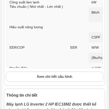
Công suất làm lạnh
kW
Tiêu chuẩn ( Nhỏ nhất - Lớn nhất )
Bth/h
Hiệu suất năng lượng
CSPF
EER/COP
EER
W/W
(Btu/h)/W
Nguồn điện
ø,V,Hz
Xem chi tiết cấu hình
Điện năng tối thiểu
Làm lạnh
W
Tiêu chuẩn ( Nhỏ nhất - Lớn nhất )
Thông tin chi tiết
Cường độ dòng điện
Làm lạnh
A
Tiêu chuẩn ( Nhỏ nhất - Lớn nhất )
Máy lạnh LG Inverter 2 HP IEC18M2 được thiết kế